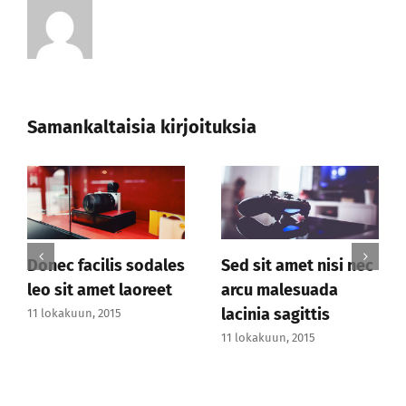
Samankaltaisia kirjoituksia
t amet nisi nec
Vestibulum hendrerit
Curabur 
malesuada
risus viverra
consequ
a sagittis
malesuada
vitae
kuun, 2015
11 lokakuun, 2015
11 lokakuun