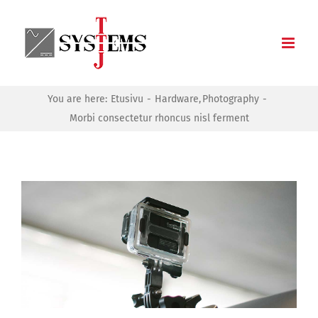
Skip
to
content
You are here:
Etusivu
Hardware
Photography
Morbi consectetur rhoncus nisl ferment
Katso
kuvaa
isompana