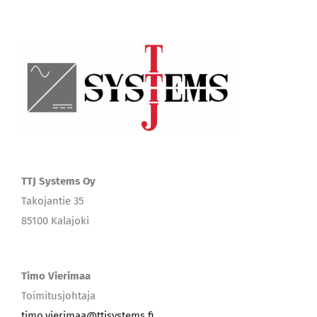
TTJ Systems Oy
Takojantie 35
85100 Kalajoki
Timo Vierimaa
Toimitusjohtaja
timo.vierimaa@ttjsystems.fi