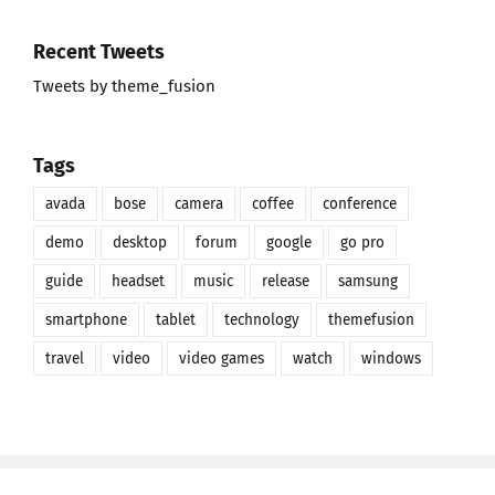
Recent Tweets
Tweets by theme_fusion
Tags
avada
bose
camera
coffee
conference
demo
desktop
forum
google
go pro
guide
headset
music
release
samsung
smartphone
tablet
technology
themefusion
travel
video
video games
watch
windows