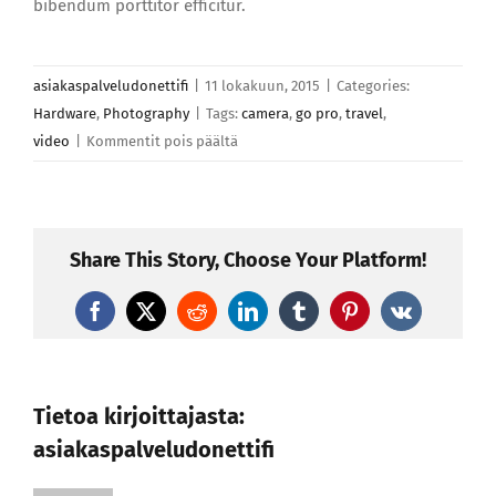
bibendum porttitor efficitur.
asiakaspalveludonettifi
|
11 lokakuun, 2015
|
Categories:
Hardware
,
Photography
|
Tags:
camera
,
go pro
,
travel
,
artikkelissa
video
|
Kommentit pois päältä
Morbi
consectetur
rhoncus
nisl
Share This Story, Choose Your Platform!
ferment
Facebook
X
Reddit
LinkedIn
Tumblr
Pinterest
Vk
Tietoa kirjoittajasta:
asiakaspalveludonettifi