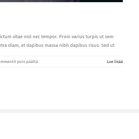
dictum vitae nisl nec tempor. Proin varius turpis ut sem
aretra diam, et dapibus massa nibh dapibus risus. Sed ut
artikkelissa
mmentit pois päältä
Lue lisää
Morbi
vitae
dui
euismod
vulputate
sollicitudin