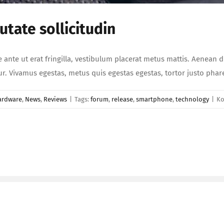
tate sollicitudin
e ante ut erat fringilla, vestibulum placerat metus mattis. Aenean 
etur. Vivamus egestas, metus quis egestas egestas, tortor justo ph
ardware
,
News
,
Reviews
|
Tags:
forum
,
release
,
smartphone
,
technology
|
Ko