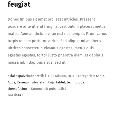
feugiat
Donec finibus sit amet orci eget ultricies. Praesent
posuere ante ut erat fringilla, vestibulum placerat metus
mattis. Aenean dictum vitae nisl nec tempor. Proin varius
turpis ut sem porttitor varius. Sed aliquet mi at libero
ultrices consectetur. Vivamus egestas, metus quis
egestas egestas, tortor justo pharetra diam, et dapibus
massa nibh dapibus risus. Sed ut
asiakaspalveludonettifi
|
11 lokakuun, 2015
|
Categories:
Apple
,
Apps
,
Reviews
,
Tutorials
|
Tags:
tablet
,
technology
,
artikkelissa
themefusion
|
Kommentit pois päältä
Etiam
Lue lisää
venenatis
nibh
et