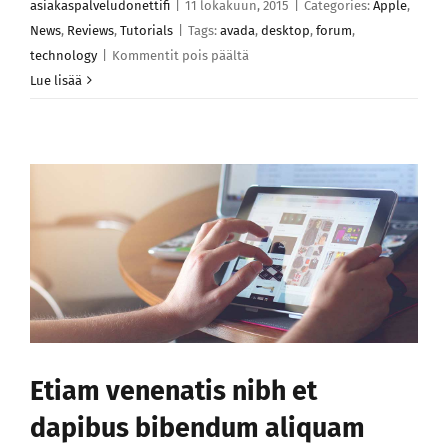
asiakaspalveludonettifi
|
11 lokakuun, 2015
|
Categories:
Apple
,
News
,
Reviews
,
Tutorials
|
Tags:
avada
,
desktop
,
forum
,
artikkelissa
technology
|
Kommentit pois päältä
Proin
Lue lisää
eu
purus
sed
aru
aliquet
curabir
vens
Etiam venenatis nibh et
dapibus bibendum aliquam