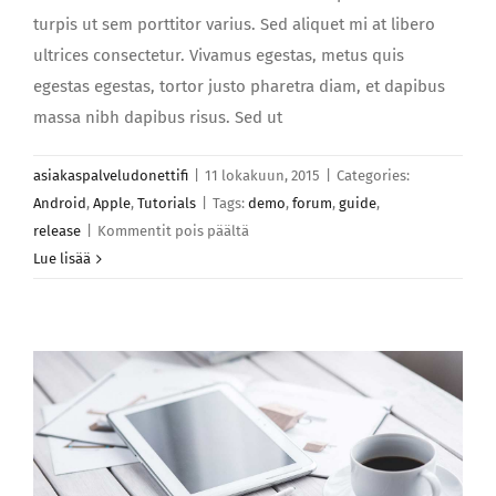
turpis ut sem porttitor varius. Sed aliquet mi at libero
ultrices consectetur. Vivamus egestas, metus quis
egestas egestas, tortor justo pharetra diam, et dapibus
massa nibh dapibus risus. Sed ut
asiakaspalveludonettifi
|
11 lokakuun, 2015
|
Categories:
Android
,
Apple
,
Tutorials
|
Tags:
demo
,
forum
,
guide
,
artikkelissa
release
|
Kommentit pois päältä
Suspendisse
Lue lisää
iaculis
urna
magna
turpis