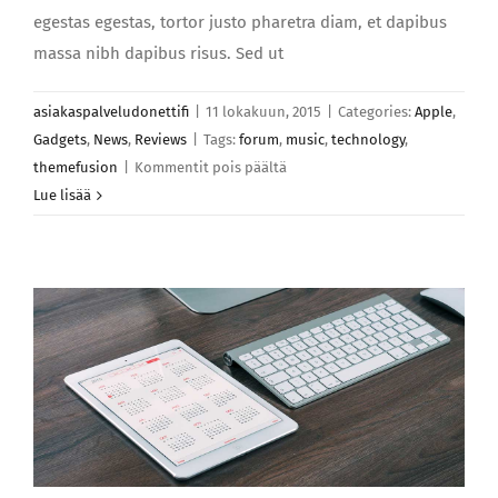
egestas egestas, tortor justo pharetra diam, et dapibus
massa nibh dapibus risus. Sed ut
asiakaspalveludonettifi
|
11 lokakuun, 2015
|
Categories:
Apple
,
Gadgets
,
News
,
Reviews
|
Tags:
forum
,
music
,
technology
,
artikkelissa
themefusion
|
Kommentit pois päältä
Duis
Lue lisää
maximus
leo
ut
metus
dabus
sed