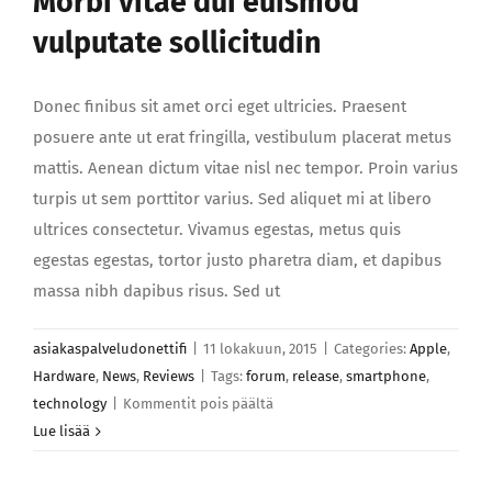
Morbi vitae dui euismod
vulputate sollicitudin
Donec finibus sit amet orci eget ultricies. Praesent
posuere ante ut erat fringilla, vestibulum placerat metus
mattis. Aenean dictum vitae nisl nec tempor. Proin varius
turpis ut sem porttitor varius. Sed aliquet mi at libero
ultrices consectetur. Vivamus egestas, metus quis
egestas egestas, tortor justo pharetra diam, et dapibus
massa nibh dapibus risus. Sed ut
asiakaspalveludonettifi
|
11 lokakuun, 2015
|
Categories:
Apple
,
Hardware
,
News
,
Reviews
|
Tags:
forum
,
release
,
smartphone
,
artikkelissa
technology
|
Kommentit pois päältä
Morbi
Lue lisää
vitae
dui