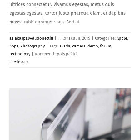
ultrices consectetur. Vivamus egestas, metus quis
egestas egestas, tortor justo pharetra diam, et dapibus
massa nibh dapibus risus. Sed ut
asiakaspalveludonettifi
|
11 lokakuun, 2015
|
Categories:
Apple
,
Apps
,
Photography
|
Tags:
avada
,
camera
,
demo
,
forum
,
artikkelissa
technology
|
Kommentit pois päältä
Vivamus
Lue lisää
pellenteque,
felis
quis
varius