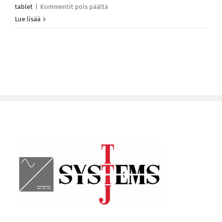
artikkelissa
tablet
|
Kommentit pois päältä
Quisque
Lue lisää
vestibulum
iaculis
imperdiet
hac
habitasse