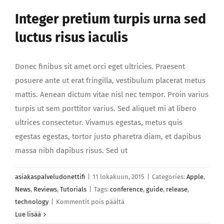
Integer pretium turpis urna sed
luctus risus iaculis
Donec finibus sit amet orci eget ultricies. Praesent
posuere ante ut erat fringilla, vestibulum placerat metus
mattis. Aenean dictum vitae nisl nec tempor. Proin varius
turpis ut sem porttitor varius. Sed aliquet mi at libero
ultrices consectetur. Vivamus egestas, metus quis
egestas egestas, tortor justo pharetra diam, et dapibus
massa nibh dapibus risus. Sed ut
asiakaspalveludonettifi
|
11 lokakuun, 2015
|
Categories:
Apple
,
News
,
Reviews
,
Tutorials
|
Tags:
conference
,
guide
,
release
,
artikkelissa
technology
|
Kommentit pois päältä
Integer
Lue lisää