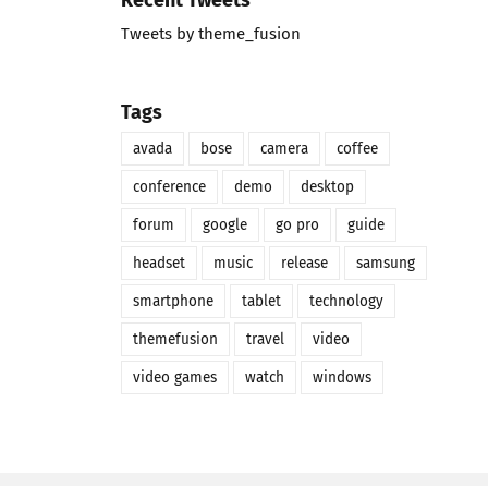
Tweets by theme_fusion
Tags
avada
bose
camera
coffee
conference
demo
desktop
forum
google
go pro
guide
headset
music
release
samsung
smartphone
tablet
technology
themefusion
travel
video
video games
watch
windows