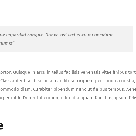
que imperdiet congue. Donec sed lectus eu mi tincidunt
ctumst”
tor. Quisque in arcu in tellus facilisis venenatis vitae finibus tort
lass aptent taciti sociosqu ad litora torquent per conubia nostra,
t commodo diam. Curabitur bibendum nunc ut finibus tempus. Aen
orper nibh. Donec bibendum, odio ut aliquam faucibus, ipsum feli
e