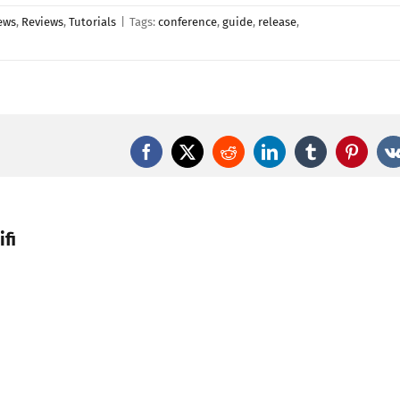
ews
,
Reviews
,
Tutorials
|
Tags:
conference
,
guide
,
release
,
Facebook
X
Reddit
LinkedIn
Tumblr
Pintere
fi