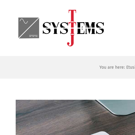
Skip
to
content
You are here:
Etus
Katso
kuvaa
isompana