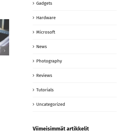
Gadgets
Hardware
Microsoft
News
Photography
Etiam ve
bibendum
Reviews
Proin eu purus sed aru aliquet
11 lokakuun
curabir vens
Tutorials
11 lokakuun, 2015
Uncategorized
Viimeisimmät artikkelit