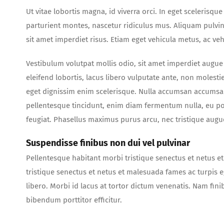
Ut vitae lobortis magna, id viverra orci. In eget scelerisq
parturient montes, nascetur ridiculus mus. Aliquam pulvi
sit amet imperdiet risus. Etiam eget vehicula metus, ac ve
Vestibulum volutpat mollis odio, sit amet imperdiet augue 
eleifend lobortis, lacus libero vulputate ante, non molesti
eget dignissim enim scelerisque. Nulla accumsan accumsan 
pellentesque tincidunt, enim diam fermentum nulla, eu po
feugiat. Phasellus maximus purus arcu, nec tristique augu
Suspendisse finibus non dui vel pulvinar
Pellentesque habitant morbi tristique senectus et netus e
tristique senectus et netus et malesuada fames ac turpis e
libero. Morbi id lacus at tortor dictum venenatis. Nam fini
bibendum porttitor efficitur.