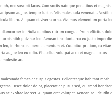
ue nibh, nec suscipit lacus. Cum sociis natoque penatibus et magnis 
nar ipsum augue, tempor luctus felis malesuada venenatis. Vestib
hicula libero. Aliquam et viverra urna. Vivamus elementum porta le
ullamcorper in. Nulla dapibus rutrum congue. Proin efficitur, dolo
e turpis nibh pulvinar leo. Aenean tincidunt arcu eu justo imperdie
leo, in rhoncus libero elementum et. Curabitur pretium, ex vitae
rta augue leo eu odio. Phasellus volutpat arcu et magna luctus
e molestie ac.
t malesuada fames ac turpis egestas. Pellentesque habitant morbi
gestas. Fusce dolor dolor, placerat ac purus sed, euismod hendrer
bus ac ex vitae laoreet. Aliquam erat volutpat. Aenean sollicitudin 