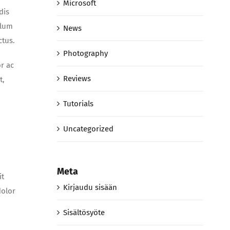
Microsoft
dis
ulum
News
ctus.
Photography
r ac
Reviews
t,
Tutorials
Uncategorized
Meta
it
Kirjaudu sisään
dolor
Sisältösyöte