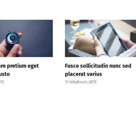
re pretium eget
Fusce sollicitudin nunc sed
usto
placerat varius
015
11 lokakuun, 2015