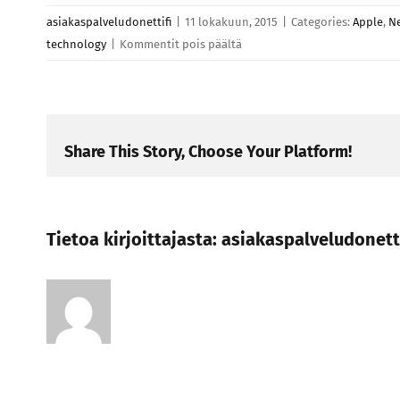
asiakaspalveludonettifi
|
11 lokakuun, 2015
|
Categories:
Apple
,
N
artikkelissa
technology
|
Kommentit pois päältä
Integer
pretium
turpis
urna
Share This Story, Choose Your Platform!
sed
luctus
risus
iaculis
Tietoa kirjoittajasta:
asiakaspalveludonetti