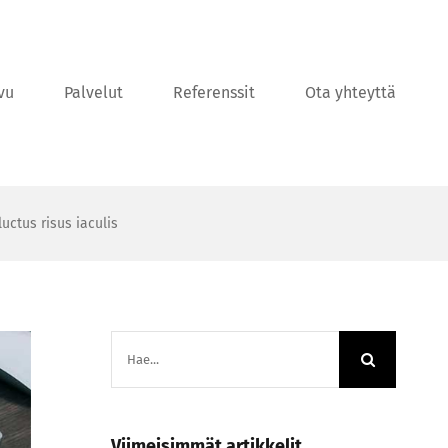
vu
Palvelut
Referenssit
Ota yhteyttä
luctus risus iaculis
Etsi
...
Viimeisimmät artikkelit