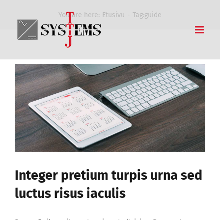
Skip
You are here:
Etusivu
Tag:
guide
to
content
Integer pretium turpis urna sed
luctus risus iaculis