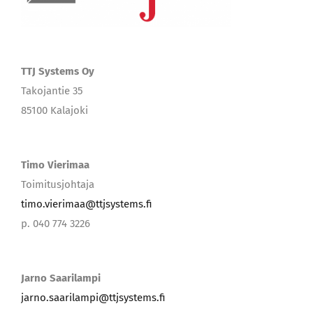
TTJ Systems Oy
Takojantie 35
85100 Kalajoki
Timo Vierimaa
Toimitusjohtaja
timo.vierimaa@ttjsystems.fi
p. 040 774 3226
Jarno Saarilampi
jarno.saarilampi@ttjsystems.fi