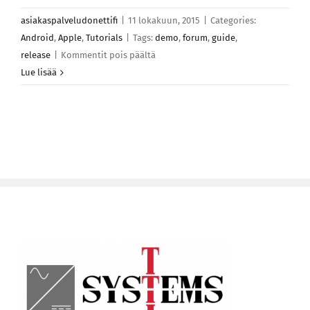
asiakaspalveludonettifi
|
11 lokakuun, 2015
|
Categories:
Android
,
Apple
,
Tutorials
|
Tags:
demo
,
forum
,
guide
,
artikkelissa
release
|
Kommentit pois päältä
Suspendisse
Lue lisää
iaculis
urna
magna
turpis