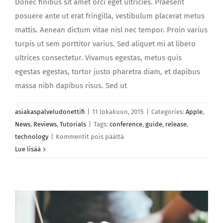
Donec finibus sit amet orci eget ultricies. Praesent
posuere ante ut erat fringilla, vestibulum placerat metus
mattis. Aenean dictum vitae nisl nec tempor. Proin varius
turpis ut sem porttitor varius. Sed aliquet mi at libero
ultrices consectetur. Vivamus egestas, metus quis
egestas egestas, tortor justo pharetra diam, et dapibus
massa nibh dapibus risus. Sed ut
asiakaspalveludonettifi
|
11 lokakuun, 2015
|
Categories:
Apple
,
News
,
Reviews
,
Tutorials
|
Tags:
conference
,
guide
,
release
,
artikkelissa
technology
|
Kommentit pois päältä
Integer
Lue lisää
pretium
turpis
urna
sed
luctus