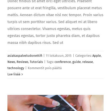
Donec finibus sit amet orci eget ultricies. Praesent
posuere ante ut erat fringilla, vestibulum placerat metus
mattis. Aenean dictum vitae nisl nec tempor. Proin varius
turpis ut sem porttitor varius. Sed aliquet mi at libero
ultrices consectetur. Vivamus egestas, metus quis
egestas egestas, tortor justo pharetra diam, et dapibus
massa nibh dapibus risus. Sed ut
asiakaspalveludonettifi
|
11 lokakuun, 2015
|
Categories:
Apple
,
News
,
Reviews
,
Tutorials
|
Tags:
conference
,
guide
,
release
,
artikkelissa
technology
|
Kommentit pois päältä
Integer
Lue lisää
pretium
turpis
urna
sed
luctus