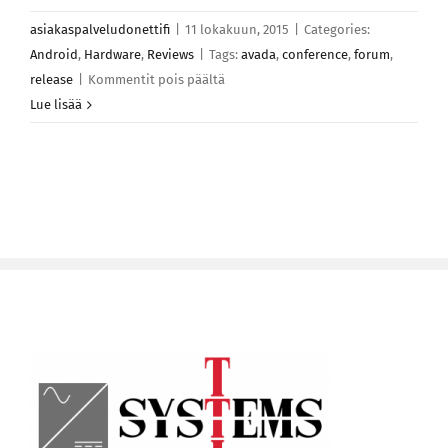
asiakaspalveludonettifi
|
11 lokakuun, 2015
|
Categories:
Android
,
Hardware
,
Reviews
|
Tags:
avada
,
conference
,
forum
,
artikkelissa
release
|
Kommentit pois päältä
Pellentesque
Lue lisää
sollicitudin
augue
quis
neque