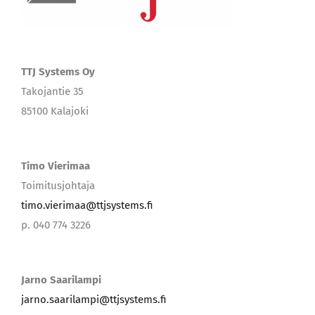
TTJ Systems Oy
Takojantie 35
85100 Kalajoki
Timo Vierimaa
Toimitusjohtaja
timo.vierimaa@ttjsystems.fi
p. 040 774 3226
Jarno Saarilampi
jarno.saarilampi@ttjsystems.fi