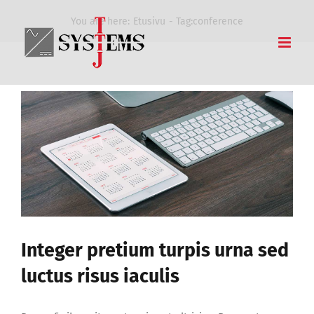
Skip
You are here:
Etusivu
Tag:
conference
to
content
Integer pretium turpis urna sed
luctus risus iaculis