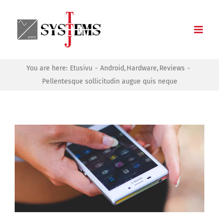
Skip
to
content
You are here:
Etusivu
Android
Hardware
Reviews
Pellentesque sollicitudin augue quis neque
Katso
kuvaa
isompana