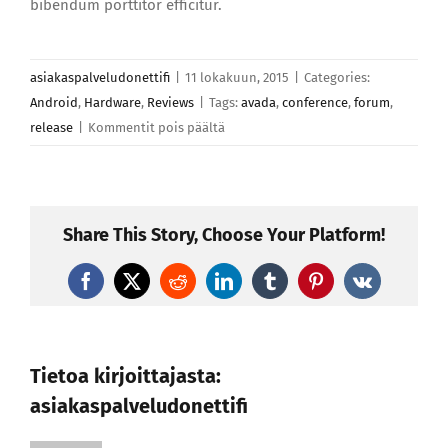
bibendum porttitor efficitur.
asiakaspalveludonettifi
|
11 lokakuun, 2015
|
Categories:
Android
,
Hardware
,
Reviews
|
Tags:
avada
,
conference
,
forum
,
artikkelissa
release
|
Kommentit pois päältä
Pellentesque
sollicitudin
augue
quis
Share This Story, Choose Your Platform!
neque
Facebook
X
Reddit
LinkedIn
Tumblr
Pinterest
Vk
Tietoa kirjoittajasta:
asiakaspalveludonettifi