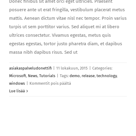
Donec finibus sit amet orci eget ultricies. Praesent
posuere ante ut erat fringilla, vestibulum placerat metus
mattis. Aenean dictum vitae nisl nec tempor. Proin varius
turpis ut sem porttitor varius. Sed aliquet mi at libero
ultrices consectetur. Vivamus egestas, metus quis
egestas egestas, tortor justo pharetra diam, et dapibus
massa nibh dapibus risus. Sed ut
asiakaspalveludonettifi
|
11 lokakuun, 2015
|
Categories:
Microsoft
,
News
,
Tutorials
|
Tags:
demo
,
release
,
technology
,
artikkelissa
windows
|
Kommentit pois päältä
Quisque
Lue lisää
vestibulum
iaculis
imperdiet
in
hac