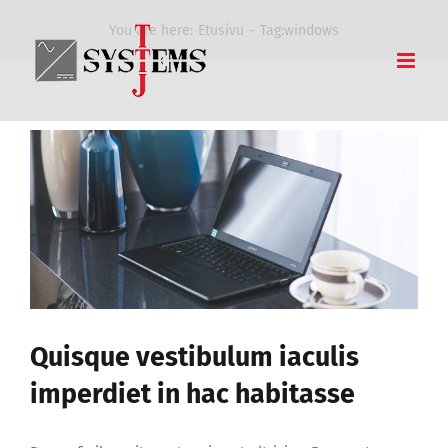
Skip
You are here:
Etusivu
Tag:
windows
to
content
Quisque vestibulum iaculis
imperdiet in hac habitasse