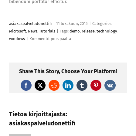
bibendum porttitor efficitur.
asiakaspalveludonettifi
|
11 lokakuun, 2015
|
Categories:
Microsoft
,
News
,
Tutorials
|
Tags:
demo
,
release
,
technology
,
artikkelissa
windows
|
Kommentit pois päältä
Quisque
vestibulum
iaculis
imperdiet
Share This Story, Choose Your Platform!
in
hac
Facebook
X
Reddit
LinkedIn
Tumblr
Pinterest
Vk
habitasse
Tietoa kirjoittajasta:
asiakaspalveludonettifi