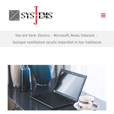
Skip
to
content
You are here:
Etusivu
Microsoft
News
Tutorials
Quisque vestibulum iaculis imperdiet in hac habitasse
Katso
kuvaa
isompana