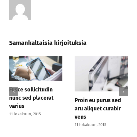
Samankaltaisia kirjoituksia
Etiam venenatis nibh
Mauris ornar
et dapibus
aliquam odi
purus sed
bibendum aliquam
congue pell
t curabir
feugiat
massa
11 lokakuun, 2015
11 lokakuun, 2015
2015