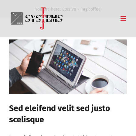
Skip
You are here:
Etusivu
Tag:
coffee
to
content
Sed eleifend velit sed justo
scelisque