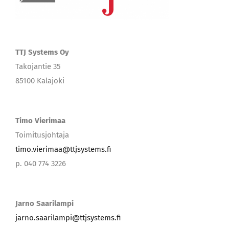
TTJ Systems Oy
Takojantie 35
85100 Kalajoki
Timo Vierimaa
Toimitusjohtaja
timo.vierimaa@ttjsystems.fi
p. 040 774 3226
Jarno Saarilampi
jarno.saarilampi@ttjsystems.fi