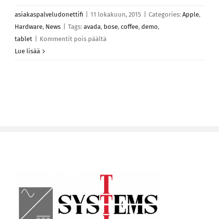
asiakaspalveludonettifi
|
11 lokakuun, 2015
|
Categories:
Apple
,
Hardware
,
News
|
Tags:
avada
,
bose
,
coffee
,
demo
,
artikkelissa
tablet
|
Kommentit pois päältä
Quisque
Lue lisää
vestibulum
iaculis
imperdiet
hac
habitasse