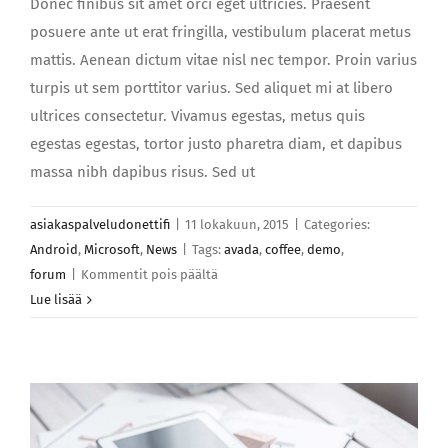
Donec finibus sit amet orci eget ultricies. Praesent
posuere ante ut erat fringilla, vestibulum placerat metus
mattis. Aenean dictum vitae nisl nec tempor. Proin varius
turpis ut sem porttitor varius. Sed aliquet mi at libero
ultrices consectetur. Vivamus egestas, metus quis
egestas egestas, tortor justo pharetra diam, et dapibus
massa nibh dapibus risus. Sed ut
asiakaspalveludonettifi
|
11 lokakuun, 2015
|
Categories:
Android
,
Microsoft
,
News
|
Tags:
avada
,
coffee
,
demo
,
artikkelissa
forum
|
Kommentit pois päältä
Sed
Lue lisää
eleifend
velit
sed
justo
scelisque