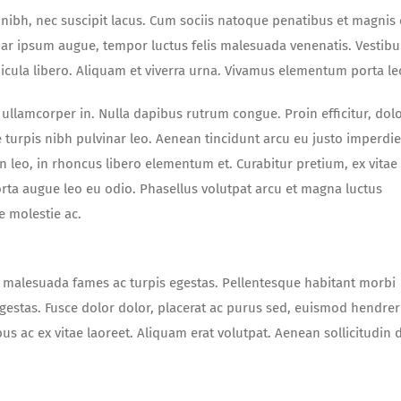
ue nibh, nec suscipit lacus. Cum sociis natoque penatibus et magnis 
nar ipsum augue, tempor luctus felis malesuada venenatis. Vestib
hicula libero. Aliquam et viverra urna. Vivamus elementum porta le
ullamcorper in. Nulla dapibus rutrum congue. Proin efficitur, dolo
e turpis nibh pulvinar leo. Aenean tincidunt arcu eu justo imperdie
leo, in rhoncus libero elementum et. Curabitur pretium, ex vitae
rta augue leo eu odio. Phasellus volutpat arcu et magna luctus
e molestie ac.
t malesuada fames ac turpis egestas. Pellentesque habitant morbi
gestas. Fusce dolor dolor, placerat ac purus sed, euismod hendrer
bus ac ex vitae laoreet. Aliquam erat volutpat. Aenean sollicitudin 