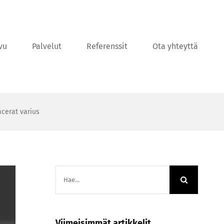
vu
Palvelut
Referenssit
Ota yhteyttä
acerat varius
Etsi
...
Viimeisimmät artikkelit