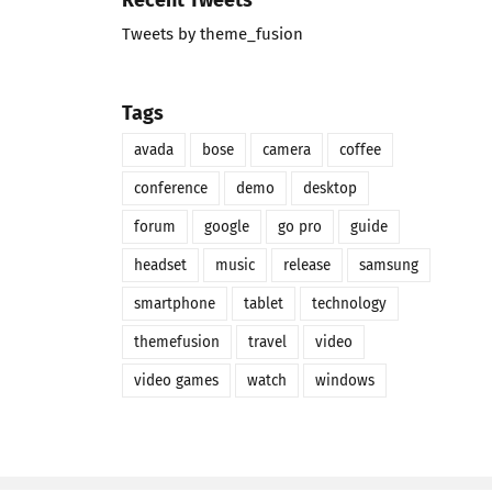
Tweets by theme_fusion
Tags
avada
bose
camera
coffee
conference
demo
desktop
forum
google
go pro
guide
headset
music
release
samsung
smartphone
tablet
technology
themefusion
travel
video
video games
watch
windows