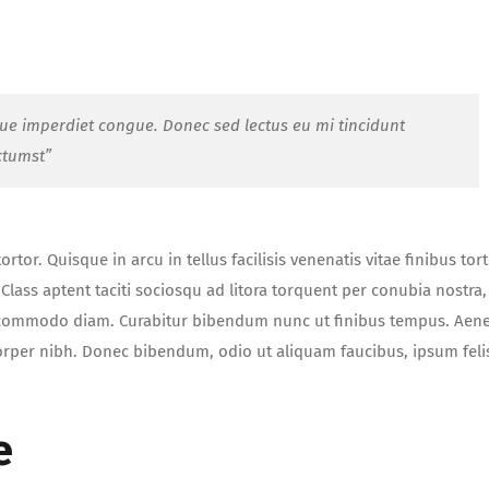
que imperdiet congue. Donec sed lectus eu mi tincidunt
ctumst”
tor. Quisque in arcu in tellus facilisis venenatis vitae finibus tort
lass aptent taciti sociosqu ad litora torquent per conubia nostra,
t commodo diam. Curabitur bibendum nunc ut finibus tempus. Aen
orper nibh. Donec bibendum, odio ut aliquam faucibus, ipsum feli
e