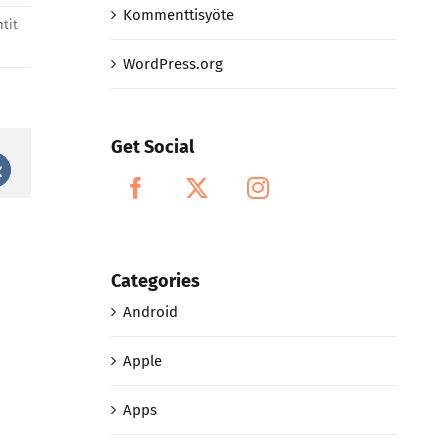
Kommenttisyöte
tit
WordPress.org
Get Social
st
Vk
Categories
Android
Apple
Apps