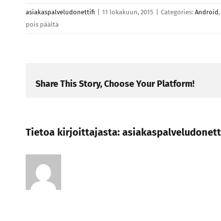
asiakaspalveludonettifi
|
11 lokakuun, 2015
|
Categories:
Android
artikkelissa
pois päältä
Fusce
sollicitudin
nunc
sed
Share This Story, Choose Your Platform!
placerat
varius
Tietoa kirjoittajasta:
asiakaspalveludonetti