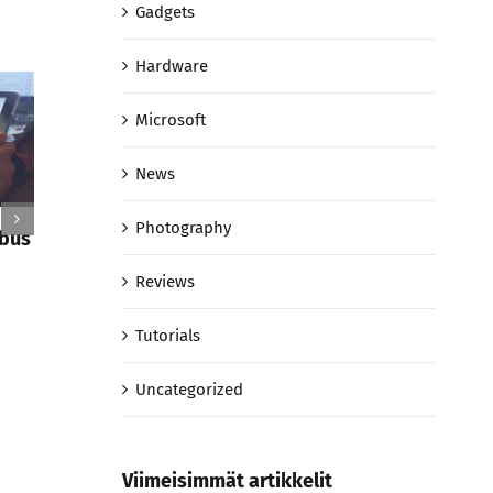
Gadgets
Hardware
Microsoft
News
Photography
ibus
Mauris ornare aliquam odio eu
Sed eleif
congue pellentesque massa
scelisqu
Reviews
11 lokakuun, 2015
11 lokakuun
Tutorials
Uncategorized
Viimeisimmät artikkelit