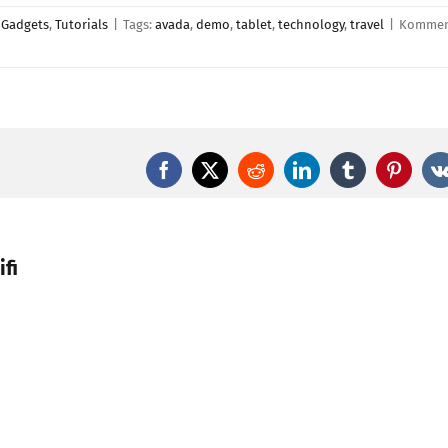
,
Gadgets
,
Tutorials
|
Tags:
avada
,
demo
,
tablet
,
technology
,
travel
|
Kommen
Facebook
X
Reddit
LinkedIn
Tumblr
Pintere
fi