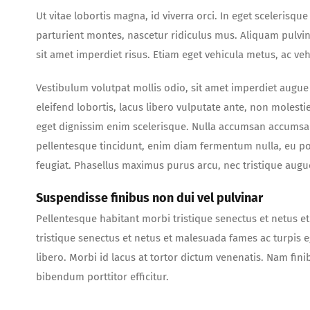
Ut vitae lobortis magna, id viverra orci. In eget scelerisq
parturient montes, nascetur ridiculus mus. Aliquam pulvi
sit amet imperdiet risus. Etiam eget vehicula metus, ac ve
Vestibulum volutpat mollis odio, sit amet imperdiet augue 
eleifend lobortis, lacus libero vulputate ante, non molesti
eget dignissim enim scelerisque. Nulla accumsan accumsan 
pellentesque tincidunt, enim diam fermentum nulla, eu po
feugiat. Phasellus maximus purus arcu, nec tristique augu
Suspendisse finibus non dui vel pulvinar
Pellentesque habitant morbi tristique senectus et netus e
tristique senectus et netus et malesuada fames ac turpis e
libero. Morbi id lacus at tortor dictum venenatis. Nam fini
bibendum porttitor efficitur.