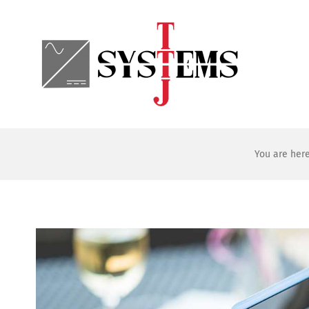
Skip
to
content
You are here
Katso
kuvaa
isompana