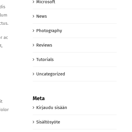
Microsoft
dis
ulum
News
ctus.
Photography
r ac
Reviews
t,
Tutorials
Uncategorized
Meta
it
Kirjaudu sisään
dolor
Sisältösyöte