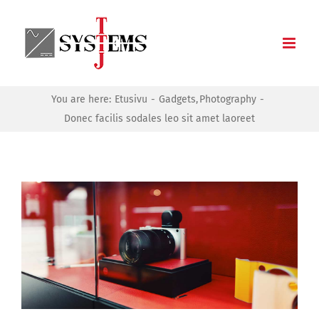
Skip
to
content
You are here:
Etusivu
Gadgets
Photography
Donec facilis sodales leo sit amet laoreet
Katso
kuvaa
isompana