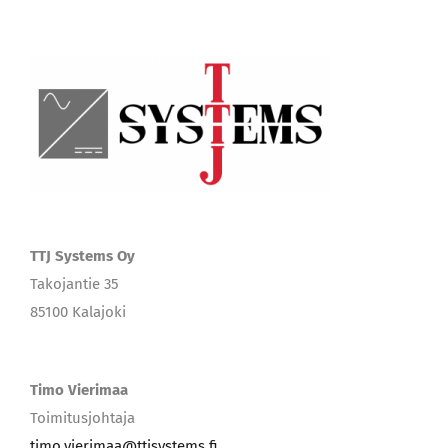
TTJ Systems Oy
Takojantie 35
85100 Kalajoki
Timo Vierimaa
Toimitusjohtaja
timo.vierimaa@ttjsystems.fi