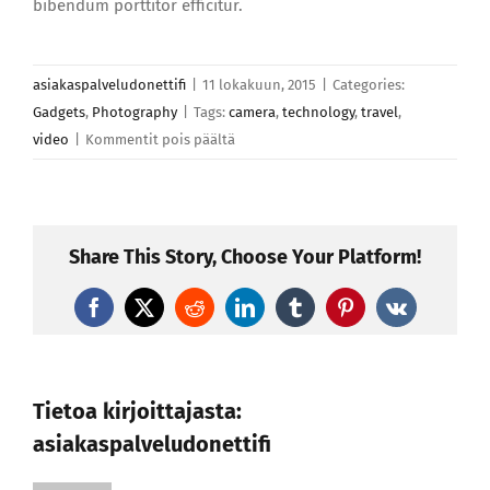
bibendum porttitor efficitur.
asiakaspalveludonettifi
|
11 lokakuun, 2015
|
Categories:
Gadgets
,
Photography
|
Tags:
camera
,
technology
,
travel
,
artikkelissa
video
|
Kommentit pois päältä
Donec
facilis
sodales
leo
Share This Story, Choose Your Platform!
sit
amet
Facebook
X
Reddit
LinkedIn
Tumblr
Pinterest
Vk
laoreet
Tietoa kirjoittajasta:
asiakaspalveludonettifi