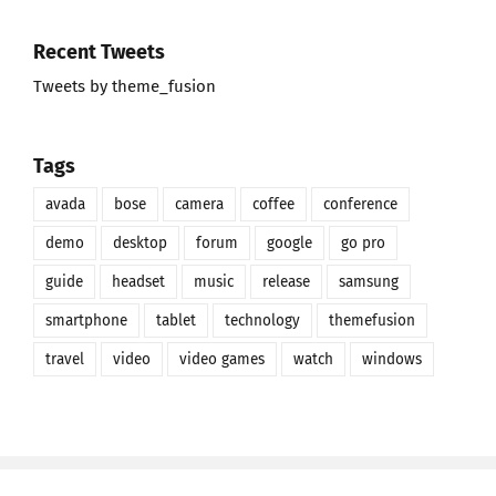
Recent Tweets
Tweets by theme_fusion
Tags
avada
bose
camera
coffee
conference
demo
desktop
forum
google
go pro
guide
headset
music
release
samsung
smartphone
tablet
technology
themefusion
travel
video
video games
watch
windows