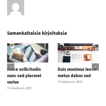
Samankaltaisia kirjoituksia
leo ut
Nunc arcu enim,
Vestibulum hend
sed
suscipit sed lacus
risus viverra
curs
malesuada
11 lokakuun, 2015
11 lokakuun, 2015