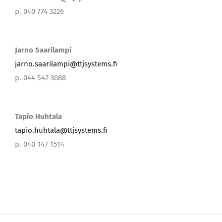
p. 040 774 3226
Jarno Saarilampi
jarno.saarilampi@ttjsystems.fi
p. 044 542 3088
Tapio Huhtala
tapio.huhtala@ttjsystems.fi
p. 040 147 1514