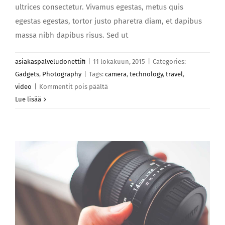
ultrices consectetur. Vivamus egestas, metus quis
egestas egestas, tortor justo pharetra diam, et dapibus
massa nibh dapibus risus. Sed ut
asiakaspalveludonettifi
|
11 lokakuun, 2015
|
Categories:
Gadgets
,
Photography
|
Tags:
camera
,
technology
,
travel
,
artikkelissa
video
|
Kommentit pois päältä
Donec
Lue lisää
facilis
sodales
leo
sit
amet
laoreet