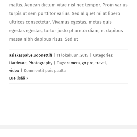
mattis. Aenean dictum vitae nisl nec tempor. Proin varius
turpis ut sem porttitor varius. Sed aliquet mi at libero
ultrices consectetur. Vivamus egestas, metus quis
egestas egestas, tortor justo pharetra diam, et dapibus
massa nibh dapibus risus. Sed ut
asiakaspalveludonettifi
|
11 lokakuun, 2015
|
Categories:
Hardware
,
Photography
|
Tags:
camera
,
go pro
,
travel
,
artikkelissa
video
|
Kommentit pois päältä
Morbi
Lue lisää
consectetur
rhoncus
nisl
ferment