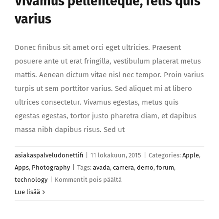
Vivamus pellenteque, felis quis
varius
Donec finibus sit amet orci eget ultricies. Praesent
posuere ante ut erat fringilla, vestibulum placerat metus
mattis. Aenean dictum vitae nisl nec tempor. Proin varius
turpis ut sem porttitor varius. Sed aliquet mi at libero
ultrices consectetur. Vivamus egestas, metus quis
egestas egestas, tortor justo pharetra diam, et dapibus
massa nibh dapibus risus. Sed ut
asiakaspalveludonettifi
|
11 lokakuun, 2015
|
Categories:
Apple
,
Apps
,
Photography
|
Tags:
avada
,
camera
,
demo
,
forum
,
artikkelissa
technology
|
Kommentit pois päältä
Vivamus
Lue lisää
pellenteque,
felis