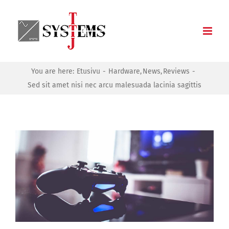
Skip
to
content
You are here:
Etusivu
Hardware
News
Reviews
Sed sit amet nisi nec arcu malesuada lacinia sagittis
Katso
kuvaa
isompana