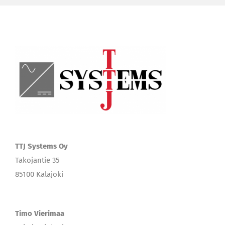
TTJ Systems Oy
Takojantie 35
85100 Kalajoki
Timo Vierimaa
Toimitusjohtaja
timo.vierimaa@ttjsystems.fi