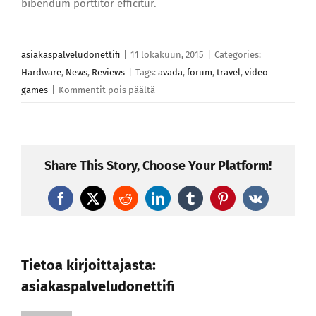
bibendum porttitor efficitur.
asiakaspalveludonettifi
|
11 lokakuun, 2015
|
Categories:
Hardware
,
News
,
Reviews
|
Tags:
avada
,
forum
,
travel
,
video
artikkelissa
games
|
Kommentit pois päältä
Sed
sit
amet
nisi
Share This Story, Choose Your Platform!
nec
arcu
Facebook
X
Reddit
LinkedIn
Tumblr
Pinterest
Vk
malesuada
lacinia
sagittis
Tietoa kirjoittajasta:
asiakaspalveludonettifi