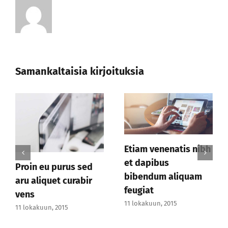
Samankaltaisia kirjoituksia
enenatis nibh
Sed eleifend velit
Duis maxim
bus
sed justo scelisque
metus dab
m aliquam
11 lokakuun, 2015
11 lokakuun, 2
, 2015