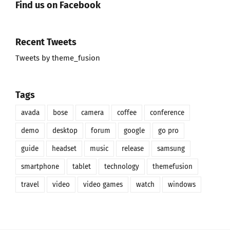
Recent Tweets
Tweets by theme_fusion
Tags
avada
bose
camera
coffee
conference
demo
desktop
forum
google
go pro
guide
headset
music
release
samsung
smartphone
tablet
technology
themefusion
travel
video
video games
watch
windows