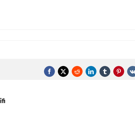
Facebook
X
Reddit
LinkedIn
Tumblr
Pintere
fi