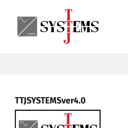
Skip
to
content
TTJSYSTEMSver4.0