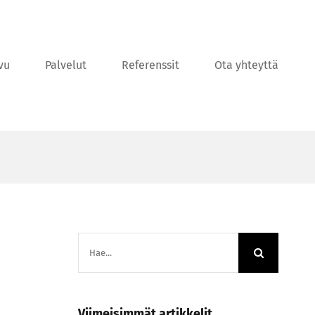
vu
Palvelut
Referenssit
Ota yhteyttä
Etsi
...
Viimeisimmät artikkelit