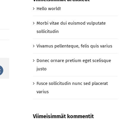
Hello world!
Morbi vitae dui euismod vulputate
sollicitudin
Vivamus pellenteque, felis quis varius
Donec ornare pretium eget scelisque
justo
st
Vk
Fusce sollicitudin nunc sed placerat
varius
Viimeisimmät kommentit