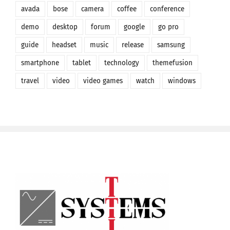
avada
bose
camera
coffee
conference
demo
desktop
forum
google
go pro
guide
headset
music
release
samsung
smartphone
tablet
technology
themefusion
travel
video
video games
watch
windows