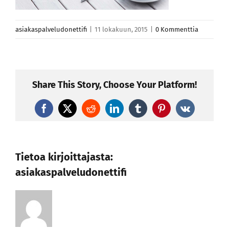
asiakaspalveludonettifi
|
11 lokakuun, 2015
|
0 Kommenttia
Share This Story, Choose Your Platform!
Facebook
X
Reddit
LinkedIn
Tumblr
Pinterest
Vk
Tietoa kirjoittajasta:
asiakaspalveludonettifi