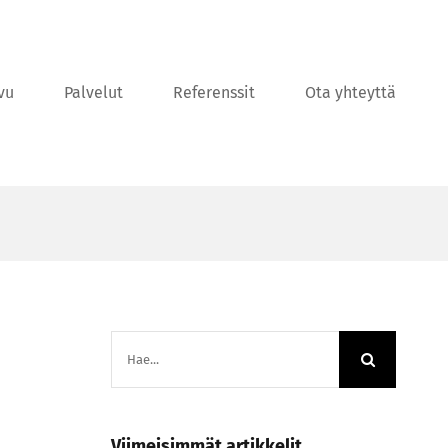
vu
Palvelut
Referenssit
Ota yhteyttä
Etsi
...
Viimeisimmät artikkelit