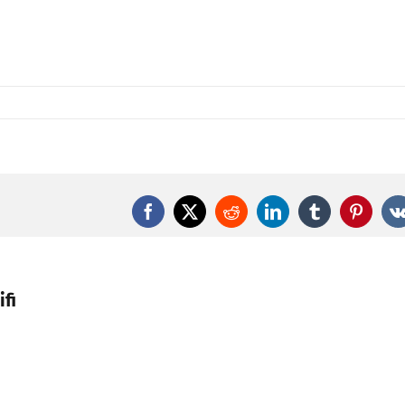
Facebook
X
Reddit
LinkedIn
Tumblr
Pintere
fi