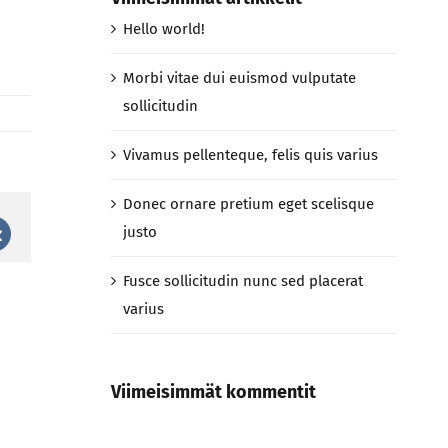
Hello world!
Morbi vitae dui euismod vulputate
sollicitudin
Vivamus pellenteque, felis quis varius
Donec ornare pretium eget scelisque
justo
st
Vk
Fusce sollicitudin nunc sed placerat
varius
Viimeisimmät kommentit