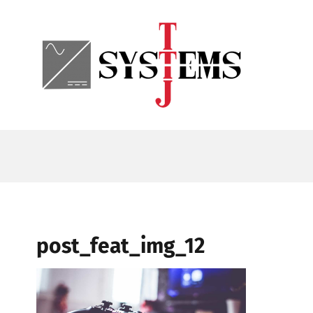
Skip
to
content
post_feat_img_12