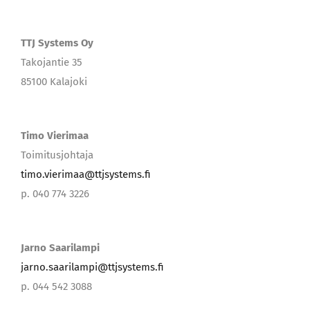
TTJ Systems Oy
Takojantie 35
85100 Kalajoki
Timo Vierimaa
Toimitusjohtaja
timo.vierimaa@ttjsystems.fi
p. 040 774 3226
Jarno Saarilampi
jarno.saarilampi@ttjsystems.fi
p. 044 542 3088