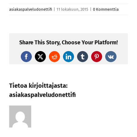
asiakaspalveludonettifi
|
11 lokakuun, 2015
|
0 Kommenttia
Share This Story, Choose Your Platform!
Facebook
X
Reddit
LinkedIn
Tumblr
Pinterest
Vk
Tietoa kirjoittajasta:
asiakaspalveludonettifi