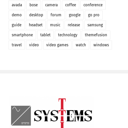
avada
bose
camera
coffee
conference
demo
desktop
forum
google
go pro
guide
headset
music
release
samsung
smartphone
tablet
technology
themefusion
travel
video
video games
watch
windows