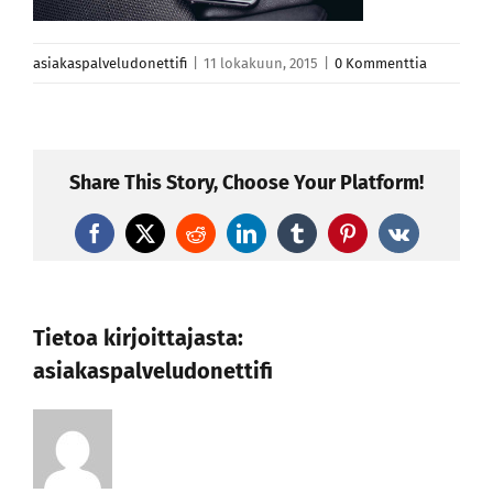
asiakaspalveludonettifi
|
11 lokakuun, 2015
|
0 Kommenttia
Share This Story, Choose Your Platform!
Facebook
X
Reddit
LinkedIn
Tumblr
Pinterest
Vk
Tietoa kirjoittajasta:
asiakaspalveludonettifi