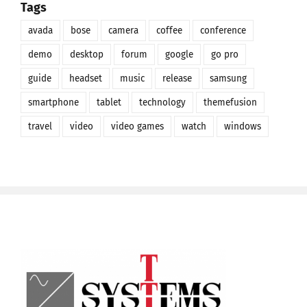
Tags
avada
bose
camera
coffee
conference
demo
desktop
forum
google
go pro
guide
headset
music
release
samsung
smartphone
tablet
technology
themefusion
travel
video
video games
watch
windows