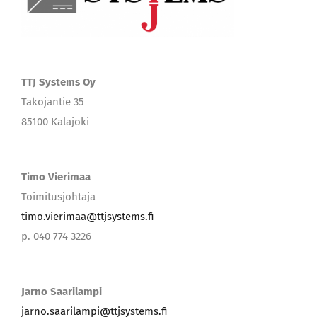
TTJ Systems Oy
Takojantie 35
85100 Kalajoki
Timo Vierimaa
Toimitusjohtaja
timo.vierimaa@ttjsystems.fi
p. 040 774 3226
Jarno Saarilampi
jarno.saarilampi@ttjsystems.fi