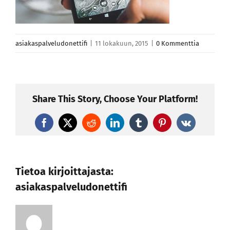
asiakaspalveludonettifi
|
11 lokakuun, 2015
|
0 Kommenttia
Share This Story, Choose Your Platform!
Facebook
X
Reddit
LinkedIn
Tumblr
Pinterest
Vk
Tietoa kirjoittajasta:
asiakaspalveludonettifi