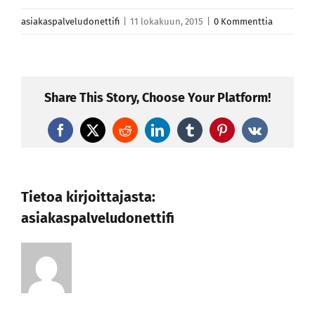
asiakaspalveludonettifi
|
11 lokakuun, 2015
|
0 Kommenttia
Share This Story, Choose Your Platform!
Facebook
X
Reddit
LinkedIn
Tumblr
Pinterest
Vk
Tietoa kirjoittajasta:
asiakaspalveludonettifi