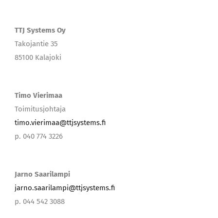
TTJ Systems Oy
Takojantie 35
85100 Kalajoki
Timo Vierimaa
Toimitusjohtaja
timo.vierimaa@ttjsystems.fi
p. 040 774 3226
Jarno Saarilampi
jarno.saarilampi@ttjsystems.fi
p. 044 542 3088