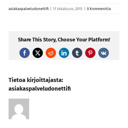
asiakaspalveludonettifi
|
11 lokakuun, 2015
|
0 Kommenttia
Share This Story, Choose Your Platform!
Facebook
X
Reddit
LinkedIn
Tumblr
Pinterest
Vk
Tietoa kirjoittajasta:
asiakaspalveludonettifi