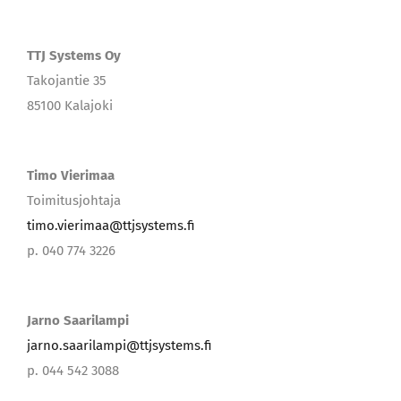
TTJ Systems Oy
Takojantie 35
85100 Kalajoki
Timo Vierimaa
Toimitusjohtaja
timo.vierimaa@ttjsystems.fi
p. 040 774 3226
Jarno Saarilampi
jarno.saarilampi@ttjsystems.fi
p. 044 542 3088