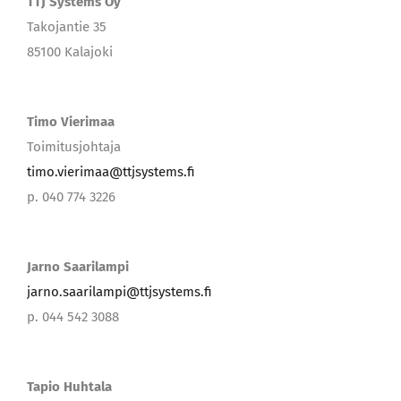
TTJ Systems Oy
Takojantie 35
85100 Kalajoki
Timo Vierimaa
Toimitusjohtaja
timo.vierimaa@ttjsystems.fi
p. 040 774 3226
Jarno Saarilampi
jarno.saarilampi@ttjsystems.fi
p. 044 542 3088
Tapio Huhtala