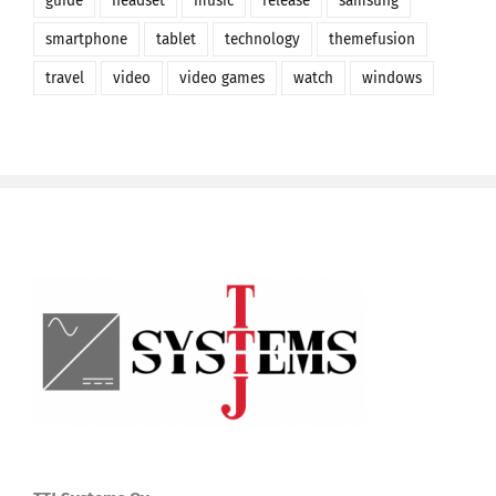
guide
headset
music
release
samsung
smartphone
tablet
technology
themefusion
travel
video
video games
watch
windows