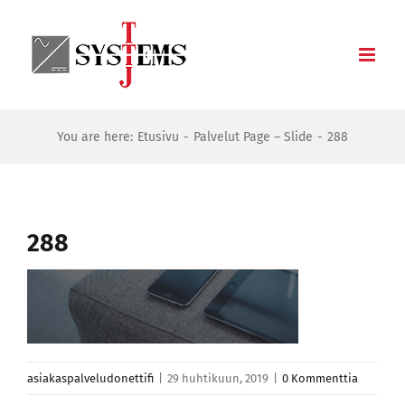
Skip
to
content
You are here:
Etusivu
Palvelut Page – Slide
288
288
asiakaspalveludonettifi
|
29 huhtikuun, 2019
|
0 Kommenttia