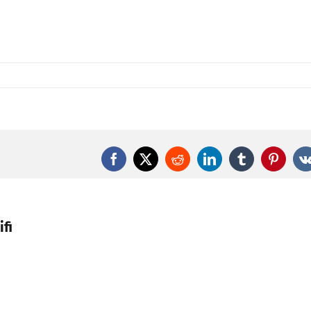
Facebook
X
Reddit
LinkedIn
Tumblr
Pintere
fi