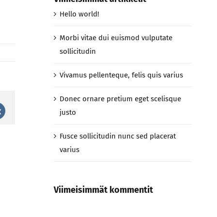
Hello world!
Morbi vitae dui euismod vulputate
sollicitudin
Vivamus pellenteque, felis quis varius
Donec ornare pretium eget scelisque
justo
st
Vk
Fusce sollicitudin nunc sed placerat
varius
Viimeisimmät kommentit