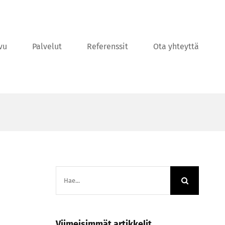
vu
Palvelut
Referenssit
Ota yhteyttä
Etsi
...
Viimeisimmät artikkelit