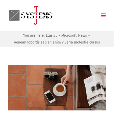
Skip
to
content
You are here:
Etusivu
Microsoft
News
Aenean lobortis sapien enim viverra molestie cursus
Katso
kuvaa
isompana