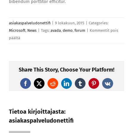
bibendum porttitor efficitur.
asiakaspalveludonettifi
|
9 lokakuun, 2015
|
Categories:
Microsoft
,
News
|
Tags:
avada
,
demo
,
forum
|
Kommentit pois
artikkelissa
päältä
Aenean
lobortis
sapien
enim
Share This Story, Choose Your Platform!
viverra
molestie
Facebook
X
Reddit
LinkedIn
Tumblr
Pinterest
Vk
cursus
Tietoa kirjoittajasta:
asiakaspalveludonettifi