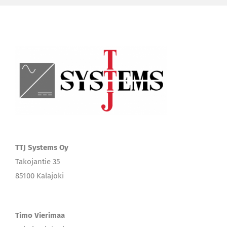
TTJ Systems Oy
Takojantie 35
85100 Kalajoki
Timo Vierimaa
Toimitusjohtaja
timo.vierimaa@ttjsystems.fi