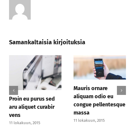
Samankaltaisia kirjoituksia
Sed eleifend velit
Duis maximus leo
u
sed justo scelisque
metus dabus sed
tesque
11 lokakuun, 2015
11 lokakuun, 2015