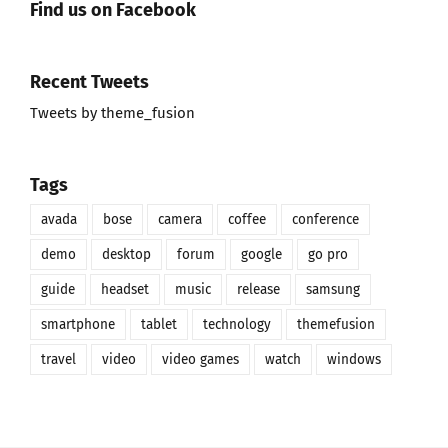
Recent Tweets
Tweets by theme_fusion
Tags
avada
bose
camera
coffee
conference
demo
desktop
forum
google
go pro
guide
headset
music
release
samsung
smartphone
tablet
technology
themefusion
travel
video
video games
watch
windows