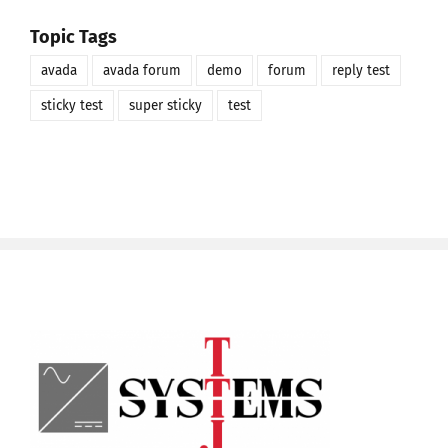
Topic Tags
avada
avada forum
demo
forum
reply test
sticky test
super sticky
test