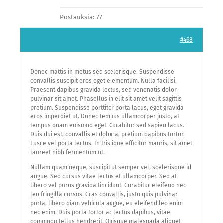
Postauksia: 77
#468
Donec mattis in metus sed scelerisque. Suspendisse
convallis suscipit eros eget elementum. Nulla facilisi.
Praesent dapibus gravida lectus, sed venenatis dolor
pulvinar sit amet. Phasellus in elit sit amet velit sagittis
pretium. Suspendisse porttitor porta lacus, eget gravida
eros imperdiet ut. Donec tempus ullamcorper justo, at
tempus quam euismod eget. Curabitur sed sapien lacus.
Duis dui est, convallis et dolor a, pretium dapibus tortor.
Fusce vel porta lectus. In tristique efficitur mauris, sit amet
laoreet nibh fermentum ut.
Nullam quam neque, suscipit ut semper vel, scelerisque id
augue. Sed cursus vitae lectus et ullamcorper. Sed at
libero vel purus gravida tincidunt. Curabitur eleifend nec
leo fringilla cursus. Cras convallis, justo quis pulvinar
porta, libero diam vehicula augue, eu eleifend leo enim
nec enim. Duis porta tortor ac lectus dapibus, vitae
commodo tellus hendrerit. Quisque malesuada aliquet