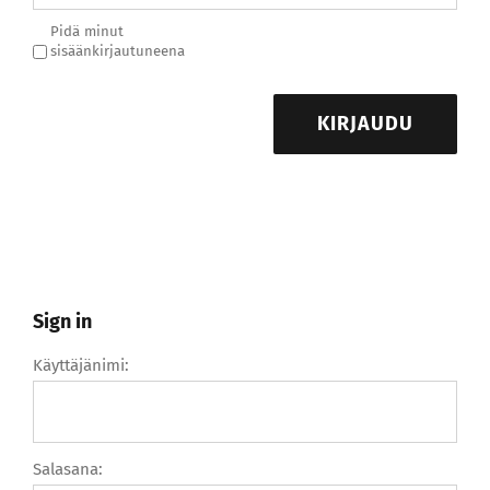
Pidä minut
sisäänkirjautuneena
KIRJAUDU
Sign in
Käyttäjänimi:
Salasana: