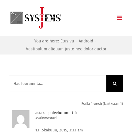
Skip
to
content
You are here:
Etusivu
Android
Vestibulum aliquam justo nec dolor auctor
Esillä 1 viesti (kaikkiaan 1)
asiakaspalveludonettifi
Avainmestari
13 lokakuun, 2015, 3:33 am