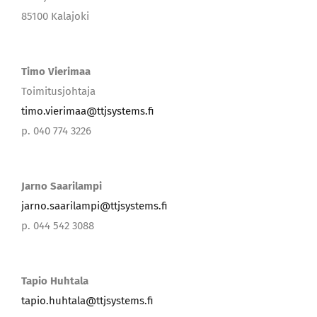
85100 Kalajoki
Timo Vierimaa
Toimitusjohtaja
timo.vierimaa@ttjsystems.fi
p. 040 774 3226
Jarno Saarilampi
jarno.saarilampi@ttjsystems.fi
p. 044 542 3088
Tapio Huhtala
tapio.huhtala@ttjsystems.fi