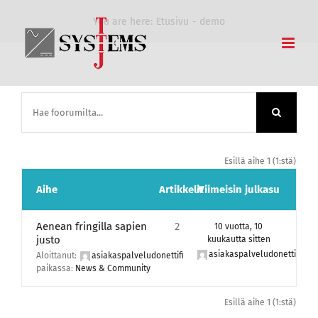
Skip
You are here:
Etusivu
demo
to
content
Esillä aihe 1 (1:stä)
Aihe
Artikkelit
Viimeisin julkasu
Aenean fringilla sapien
2
10 vuotta, 10
justo
kuukautta sitten
asiakaspalveludonettifi
Aloittanut:
asiakaspalveludonettifi
paikassa:
News & Community
Esillä aihe 1 (1:stä)