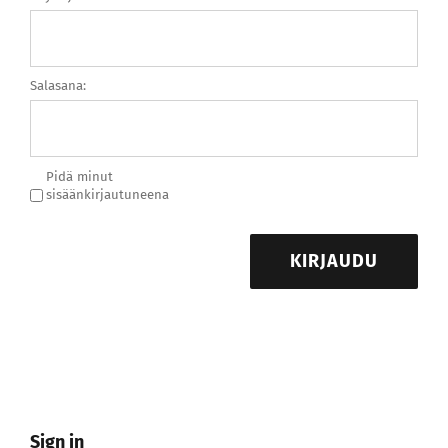
Salasana:
Pidä minut
sisäänkirjautuneena
KIRJAUDU
Sign in