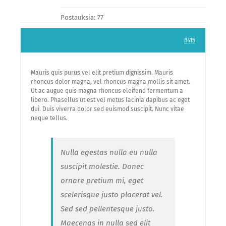
Postauksia: 77
#415
Mauris quis purus vel elit pretium dignissim. Mauris
rhoncus dolor magna, vel rhoncus magna mollis sit amet.
Ut ac augue quis magna rhoncus eleifend fermentum a
libero. Phasellus ut est vel metus lacinia dapibus ac eget
dui. Duis viverra dolor sed euismod suscipit. Nunc vitae
neque tellus.
Nulla egestas nulla eu nulla
suscipit molestie. Donec
ornare pretium mi, eget
scelerisque justo placerat vel.
Sed sed pellentesque justo.
Maecenas in nulla sed elit