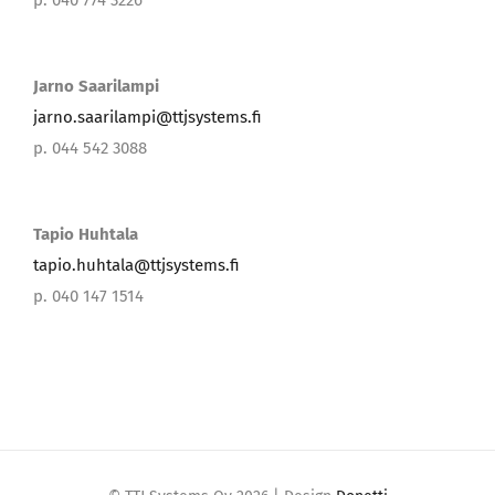
p. 040 774 3226
Jarno Saarilampi
jarno.saarilampi@ttjsystems.fi
p. 044 542 3088
Tapio Huhtala
tapio.huhtala@ttjsystems.fi
p. 040 147 1514