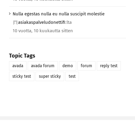
Nulla egestas nulla eu nulla suscipit molestie
asiakaspalveludonettifi
:lta
10 vuotta, 10 kuukautta sitten
Topic Tags
avada
avada forum
demo
forum
reply test
sticky test
super sticky
test