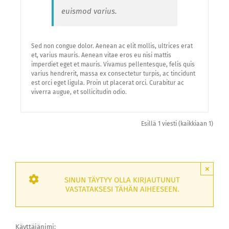
euismod varius.
Sed non congue dolor. Aenean ac elit mollis, ultrices erat
et, varius mauris. Aenean vitae eros eu nisi mattis
imperdiet eget et mauris. Vivamus pellentesque, felis quis
varius hendrerit, massa ex consectetur turpis, ac tincidunt
est orci eget ligula. Proin ut placerat orci. Curabitur ac
viverra augue, et sollicitudin odio.
Esillä 1 viesti (kaikkiaan 1)
×
SINUN TÄYTYY OLLA KIRJAUTUNUT
VASTATAKSESI TÄHÄN AIHEESEEN.
Käyttäjänimi: