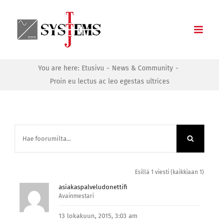
Skip
to
content
You are here:
Etusivu
News & Community
Proin eu lectus ac leo egestas ultrices
Esillä 1 viesti (kaikkiaan 1)
asiakaspalveludonettifi
Avainmestari
13 lokakuun, 2015, 3:03 am