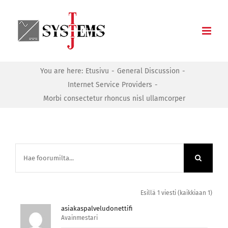
Skip
to
content
You are here:
Etusivu
General Discussion
Internet Service Providers
Morbi consectetur rhoncus nisl ullamcorper
Esillä 1 viesti (kaikkiaan 1)
asiakaspalveludonettifi
Avainmestari