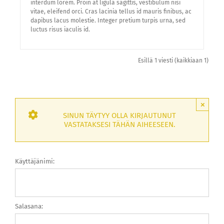
interdum lorem. Proin at ligula sagittis, vestibulum nisi
vitae, eleifend orci. Cras lacinia tellus id mauris finibus, ac
dapibus lacus molestie. Integer pretium turpis urna, sed
luctus risus iaculis id.
Esillä 1 viesti (kaikkiaan 1)
×
SINUN TÄYTYY OLLA KIRJAUTUNUT
VASTATAKSESI TÄHÄN AIHEESEEN.
Käyttäjänimi:
Salasana: