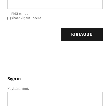
Pidä minut
sisäänkirjautuneena
KIRJAUDU
Sign in
Käyttäjänimi: