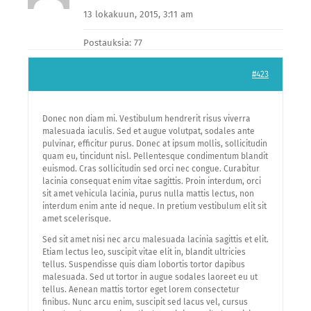
13 lokakuun, 2015, 3:11 am
Postauksia: 77
#423
Donec non diam mi. Vestibulum hendrerit risus viverra
malesuada iaculis. Sed et augue volutpat, sodales ante
pulvinar, efficitur purus. Donec at ipsum mollis, sollicitudin
quam eu, tincidunt nisl. Pellentesque condimentum blandit
euismod. Cras sollicitudin sed orci nec congue. Curabitur
lacinia consequat enim vitae sagittis. Proin interdum, orci
sit amet vehicula lacinia, purus nulla mattis lectus, non
interdum enim ante id neque. In pretium vestibulum elit sit
amet scelerisque.
Sed sit amet nisi nec arcu malesuada lacinia sagittis et elit.
Etiam lectus leo, suscipit vitae elit in, blandit ultricies
tellus. Suspendisse quis diam lobortis tortor dapibus
malesuada. Sed ut tortor in augue sodales laoreet eu ut
tellus. Aenean mattis tortor eget lorem consectetur
finibus. Nunc arcu enim, suscipit sed lacus vel, cursus