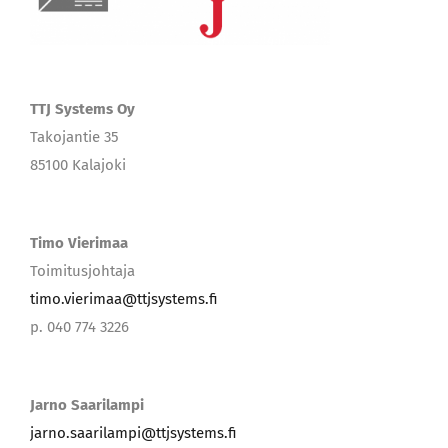
TTJ Systems Oy
Takojantie 35
85100 Kalajoki
Timo Vierimaa
Toimitusjohtaja
timo.vierimaa@ttjsystems.fi
p. 040 774 3226
Jarno Saarilampi
jarno.saarilampi@ttjsystems.fi