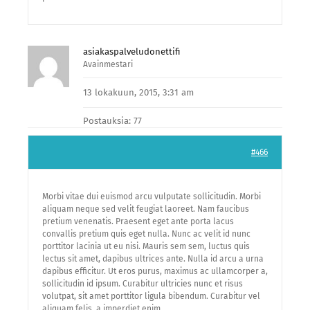
asiakaspalveludonettifi
Avainmestari
13 lokakuun, 2015, 3:31 am
Postauksia: 77
#466
Morbi vitae dui euismod arcu vulputate sollicitudin. Morbi
aliquam neque sed velit feugiat laoreet. Nam faucibus
pretium venenatis. Praesent eget ante porta lacus
convallis pretium quis eget nulla. Nunc ac velit id nunc
porttitor lacinia ut eu nisi. Mauris sem sem, luctus quis
lectus sit amet, dapibus ultrices ante. Nulla id arcu a urna
dapibus efficitur. Ut eros purus, maximus ac ullamcorper a,
sollicitudin id ipsum. Curabitur ultricies nunc et risus
volutpat, sit amet porttitor ligula bibendum. Curabitur vel
aliquam felis, a imperdiet enim.