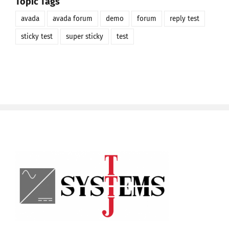
Topic Tags
avada
avada forum
demo
forum
reply test
sticky test
super sticky
test