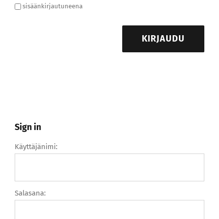
sisäänkirjautuneena
KIRJAUDU
Sign in
Käyttäjänimi:
Salasana: