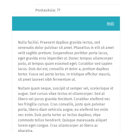
Postauksia: 77
#465
Nulla facilisi. Praesent dapibus gravida lectus, sed
venenatis dolor pulvinar sit amet. Phasellus in elit sit amet
velit sagittis pretium. Suspendisse porttitor porta lacus,
eget gravida eros imperdiet ut. Donec tempus ullamcorper
justo, at tempus quam euismod eget. Curabitur sed sapien
lacus. Duis dui est, convallis et dolor a, pretium dapibus
tortor. Fusce vel porta lectus. In tristique efficitur mauris,
sit amet laoreet nibh fermentum ut.
Nullam quam neque, suscipit ut semper vel, scelerisque id
augue. Sed cursus vitae lectus et ullamcorper. Sed at
libero vel purus gravida tincidunt. Curabitur eleifend nec
leo fringilla cursus. Cras convallis, justo quis pulvinar
porta, libero diam vehicula augue, eu eleifend leo enim
nec enim. Duis porta tortor ac lectus dapibus, vitae
commodo tellus hendrerit. Quisque malesuada aliquet
lorem eget congue. Cras ullamcorper at libero ac
pharetra.