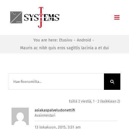
Skip
to
content
You are here:
Etusivu
Android
Mauris ac nibh quis eros sagittis lacinia a et dui
Esillä 2 viestiä, 1 - 2 (kaikkiaan 2)
asiakaspalveludonettifi
Avainmestari
13 lokakuun, 2015, 3:31 am