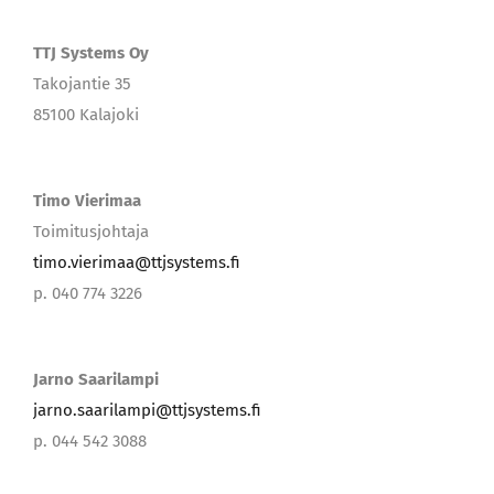
TTJ Systems Oy
Takojantie 35
85100 Kalajoki
Timo Vierimaa
Toimitusjohtaja
timo.vierimaa@ttjsystems.fi
p. 040 774 3226
Jarno Saarilampi
jarno.saarilampi@ttjsystems.fi
p. 044 542 3088