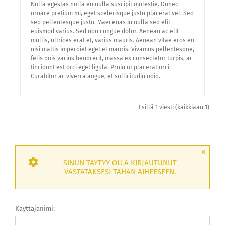
Nulla egestas nulla eu nulla suscipit molestie. Donec
ornare pretium mi, eget scelerisque justo placerat vel. Sed
sed pellentesque justo. Maecenas in nulla sed elit
euismod varius. Sed non congue dolor. Aenean ac elit
mollis, ultrices erat et, varius mauris. Aenean vitae eros eu
nisi mattis imperdiet eget et mauris. Vivamus pellentesque,
felis quis varius hendrerit, massa ex consectetur turpis, ac
tincidunt est orci eget ligula. Proin ut placerat orci.
Curabitur ac viverra augue, et sollicitudin odio.
Esillä 1 viesti (kaikkiaan 1)
×
SINUN TÄYTYY OLLA KIRJAUTUNUT
VASTATAKSESI TÄHÄN AIHEESEEN.
Käyttäjänimi: