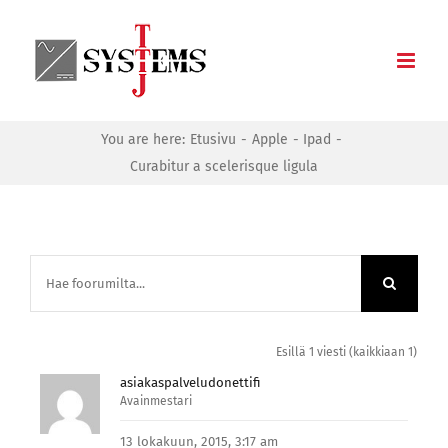
Skip
to
content
You are here:
Etusivu
Apple
Ipad
Curabitur a scelerisque ligula
Esillä 1 viesti (kaikkiaan 1)
asiakaspalveludonettifi
Avainmestari
13 lokakuun, 2015, 3:17 am