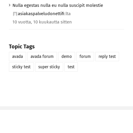
Nulla egestas nulla eu nulla suscipit molestie
asiakaspalveludonettifi
:lta
10 vuotta, 10 kuukautta sitten
Topic Tags
avada
avada forum
demo
forum
reply test
sticky test
super sticky
test