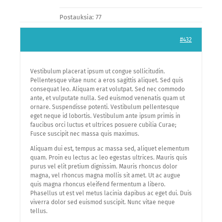
Postauksia: 77
#432
Vestibulum placerat ipsum ut congue sollicitudin.
Pellentesque vitae nunc a eros sagittis aliquet. Sed quis
consequat leo. Aliquam erat volutpat. Sed nec commodo
ante, et vulputate nulla. Sed euismod venenatis quam ut
ornare. Suspendisse potenti. Vestibulum pellentesque
eget neque id lobortis. Vestibulum ante ipsum primis in
faucibus orci luctus et ultrices posuere cubilia Curae;
Fusce suscipit nec massa quis maximus.
Aliquam dui est, tempus ac massa sed, aliquet elementum
quam. Proin eu lectus ac leo egestas ultrices. Mauris quis
purus vel elit pretium dignissim. Mauris rhoncus dolor
magna, vel rhoncus magna mollis sit amet. Ut ac augue
quis magna rhoncus eleifend fermentum a libero.
Phasellus ut est vel metus lacinia dapibus ac eget dui. Duis
viverra dolor sed euismod suscipit. Nunc vitae neque
tellus.