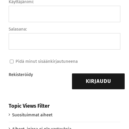
Käyttäjänimi:
Salasana:
Pidä minut sisäänkirjautuneena
Rekisteröidy
KIRJAUDU
Topic Views Filter
Suosituimmat aiheet