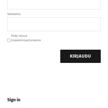
Salasana:
Pidä minut
sisäänkirjautuneena
KIRJAUDU
Sign in