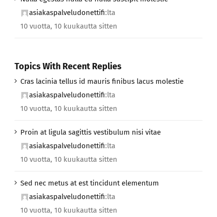
asiakaspalveludonettifi
:lta
10 vuotta, 10 kuukautta sitten
Topics With Recent Replies
Cras lacinia tellus id mauris finibus lacus molestie
asiakaspalveludonettifi
:lta
10 vuotta, 10 kuukautta sitten
Proin at ligula sagittis vestibulum nisi vitae
asiakaspalveludonettifi
:lta
10 vuotta, 10 kuukautta sitten
Sed nec metus at est tincidunt elementum
asiakaspalveludonettifi
:lta
10 vuotta, 10 kuukautta sitten