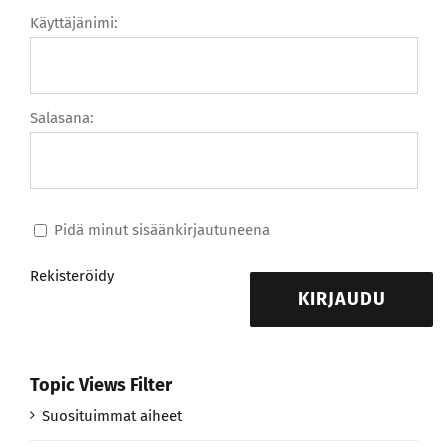
Käyttäjänimi:
Salasana:
Pidä minut sisäänkirjautuneena
Rekisteröidy
KIRJAUDU
Topic Views Filter
Suosituimmat aiheet