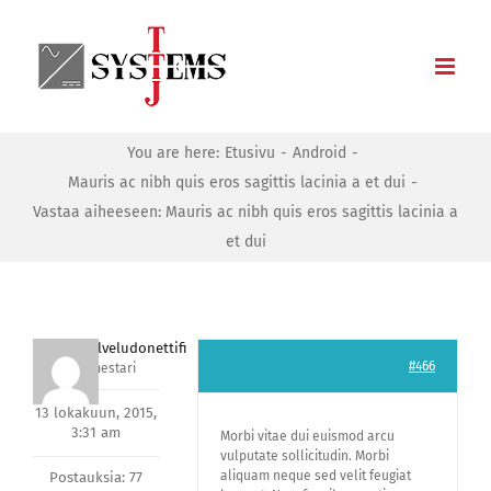
Skip
to
content
You are here:
Etusivu
Android
Mauris ac nibh quis eros sagittis lacinia a et dui
Vastaa aiheeseen: Mauris ac nibh quis eros sagittis lacinia a
et dui
asiakaspalveludonettifi
#466
Avainmestari
13 lokakuun, 2015,
3:31 am
Morbi vitae dui euismod arcu
vulputate sollicitudin. Morbi
aliquam neque sed velit feugiat
Postauksia: 77