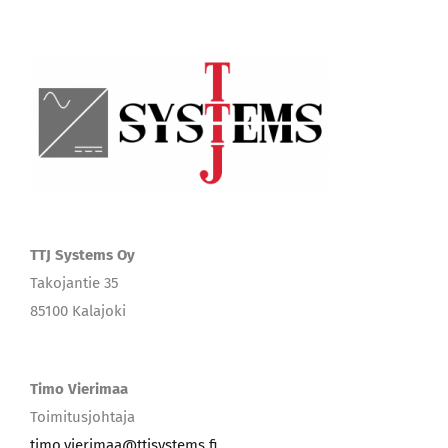
TTJ Systems Oy
Takojantie 35
85100 Kalajoki
Timo Vierimaa
Toimitusjohtaja
timo.vierimaa@ttjsystems.fi