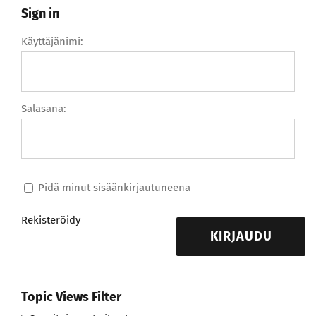
Sign in
Käyttäjänimi:
Salasana:
Pidä minut sisäänkirjautuneena
Rekisteröidy
KIRJAUDU
Topic Views Filter