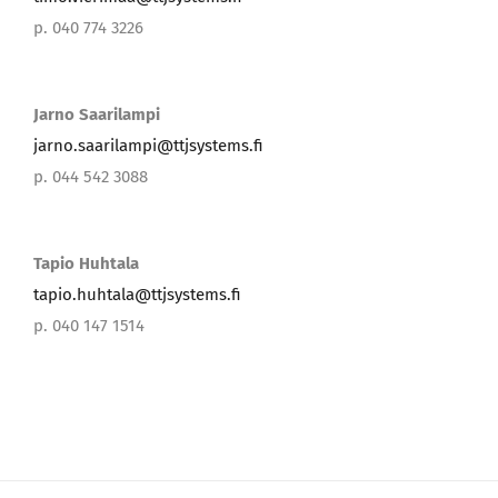
p. 040 774 3226
Jarno Saarilampi
jarno.saarilampi@ttjsystems.fi
p. 044 542 3088
Tapio Huhtala
tapio.huhtala@ttjsystems.fi
p. 040 147 1514