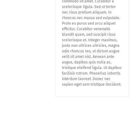
commodo sit amet. Curabitur a
scelerisque ligula. Sed ut tortor
nec risus pretium aliquam. In
rhoncus nec massa sed vulputate.
Proin eu purus sed arcu aliquet
efficitur. Curabitur venenatis
blandit quam, sed suscipit risus
scelerisque et. Integer maximus,
justo non ultrices ultricies, magna
odio rhoncus leo, ut dictum augue
velit sit amet nisl. Aenean ante
augue, dapibus quis nulla ac,
tristique eleifend ligula. Ut dapibus
facilisis rutrum. Phasellus lobortis
interdum laoreet. Donec nec
sapien eget sem tristique tincidunt.