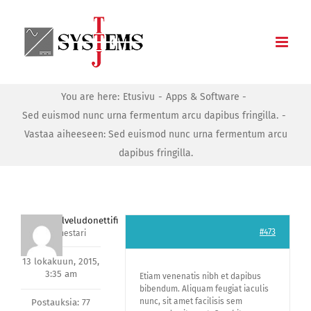
Skip
to
content
You are here:
Etusivu
Apps & Software
Sed euismod nunc urna fermentum arcu dapibus fringilla.
Vastaa aiheeseen: Sed euismod nunc urna fermentum arcu
dapibus fringilla.
asiakaspalveludonettifi
#473
Avainmestari
13 lokakuun, 2015,
3:35 am
Etiam venenatis nibh et dapibus
bibendum. Aliquam feugiat iaculis
nunc, sit amet facilisis sem
Postauksia: 77