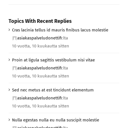
Topics With Recent Replies
Cras lacinia tellus id mauris finibus lacus molestie
asiakaspalveludonettifi
:lta
10 vuotta, 10 kuukautta sitten
Proin at ligula sagittis vestibulum nisi vitae
asiakaspalveludonettifi
:lta
10 vuotta, 10 kuukautta sitten
Sed nec metus at est tincidunt elementum
asiakaspalveludonettifi
:lta
10 vuotta, 10 kuukautta sitten
Nulla egestas nulla eu nulla suscipit molestie
asiakaspalveludonettifi
:lta