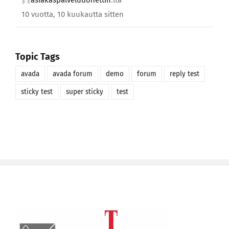
10 vuotta, 10 kuukautta sitten
Topic Tags
avada
avada forum
demo
forum
reply test
sticky test
super sticky
test