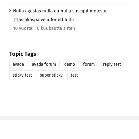
Nulla egestas nulla eu nulla suscipit molestie
asiakaspalveludonettifi
:lta
10 vuotta, 10 kuukautta sitten
Topic Tags
avada
avada forum
demo
forum
reply test
sticky test
super sticky
test