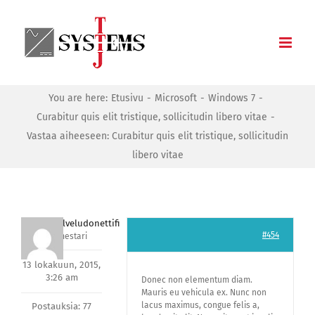
Skip
to
content
You are here:
Etusivu
Microsoft
Windows 7
Curabitur quis elit tristique, sollicitudin libero vitae
Vastaa aiheeseen: Curabitur quis elit tristique, sollicitudin
libero vitae
asiakaspalveludonettifi
#454
Avainmestari
13 lokakuun, 2015,
3:26 am
Donec non elementum diam.
Mauris eu vehicula ex. Nunc non
lacus maximus, congue felis a,
Postauksia: 77