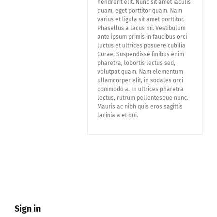
hendrerit elit. Nunc sit amet iaculis
quam, eget porttitor quam. Nam
varius et ligula sit amet porttitor.
Phasellus a lacus mi. Vestibulum
ante ipsum primis in faucibus orci
luctus et ultrices posuere cubilia
Curae; Suspendisse finibus enim
pharetra, lobortis lectus sed,
volutpat quam. Nam elementum
ullamcorper elit, in sodales orci
commodo a. In ultrices pharetra
lectus, rutrum pellentesque nunc.
Mauris ac nibh quis eros sagittis
lacinia a et dui.
Sign in