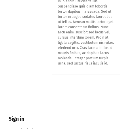
in, blandit ultricies tellus.
Suspendisse quis diam lobortis
tortor dapibus malesuada. Sed ut
tortor in augue sodales laoreet eu
ut tellus. Aenean mattis tortor eget
lorem consectetur finibus. Nunc
arcu enim, suscipit sed lacus vel,
cursus interdum lorem. Proin at
ligula sagittis, vestibulum nisi vitae,
eleifend orci. Cras lacinia tellus id
mauris finibus, ac dapibus lacus
molestie. Integer pretium turpis
urna, sed luctus risus iaculis id.
Sign in