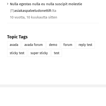
Nulla egestas nulla eu nulla suscipit molestie
asiakaspalveludonettifi
:lta
10 vuotta, 10 kuukautta sitten
Topic Tags
avada
avada forum
demo
forum
reply test
sticky test
super sticky
test