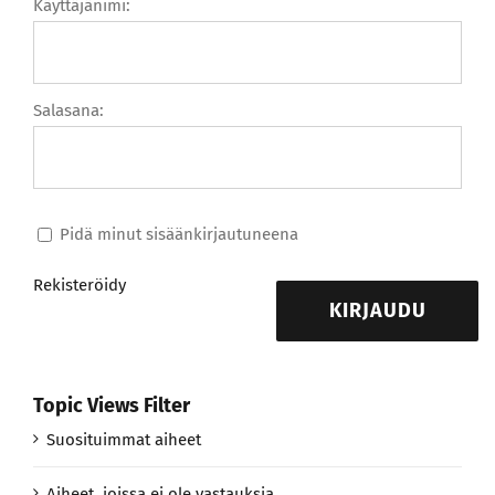
Käyttäjänimi:
Salasana:
Pidä minut sisäänkirjautuneena
Rekisteröidy
KIRJAUDU
Topic Views Filter
Suosituimmat aiheet
Aiheet, joissa ei ole vastauksia