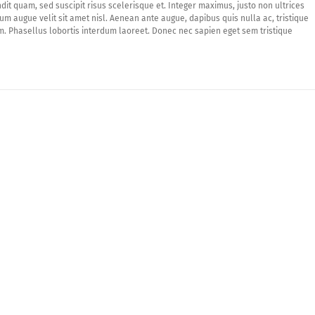
ndit quam, sed suscipit risus scelerisque et. Integer maximus, justo non ultrices
tum augue velit sit amet nisl. Aenean ante augue, dapibus quis nulla ac, tristique
rum. Phasellus lobortis interdum laoreet. Donec nec sapien eget sem tristique