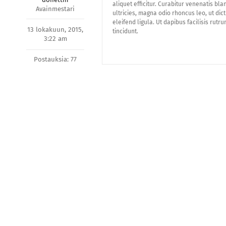
aliquet efficitur. Curabitur venenatis bla
Avainmestari
ultricies, magna odio rhoncus leo, ut dic
eleifend ligula. Ut dapibus facilisis rut
13 lokakuun, 2015,
tincidunt.
3:22 am
Postauksia: 77