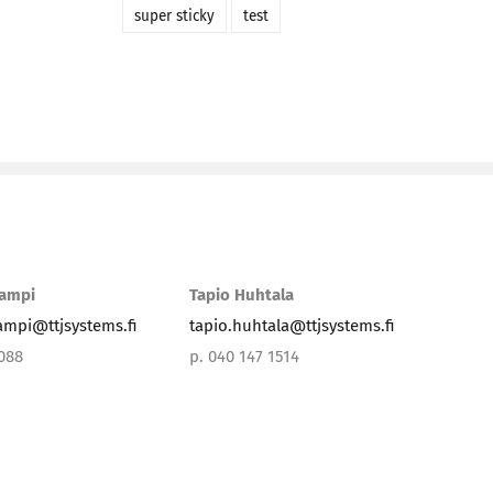
super sticky
test
lampi
Tapio Huhtala
lampi@ttjsystems.fi
tapio.huhtala@ttjsystems.fi
3088
p. 040 147 1514