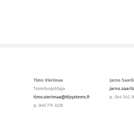
Timo Vierimaa
Jarno Saari
Toimitusjohtaja
jarno.saari
timo.vierimaa@ttjsystems.fi
p. 044 542 
p. 040 774 3226