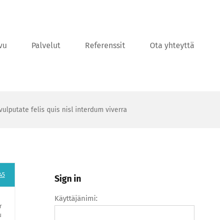
vu
Palvelut
Referenssit
Ota yhteyttä
ulputate felis quis nisl interdum viverra
45
Sign in
Käyttäjänimi:
r
u