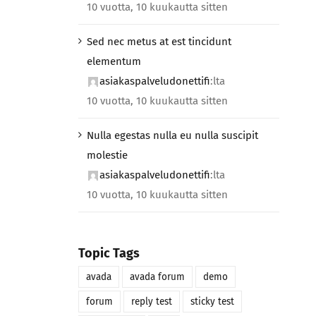
10 vuotta, 10 kuukautta sitten
Sed nec metus at est tincidunt
elementum
asiakaspalveludonettifi
:lta
10 vuotta, 10 kuukautta sitten
Nulla egestas nulla eu nulla suscipit
molestie
asiakaspalveludonettifi
:lta
10 vuotta, 10 kuukautta sitten
Topic Tags
avada
avada forum
demo
forum
reply test
sticky test