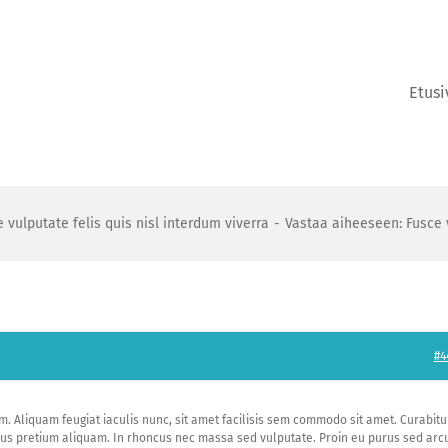
Etusi
 vulputate felis quis nisl interdum viverra
Vastaa aiheeseen: Fusce v
#4
. Aliquam feugiat iaculis nunc, sit amet facilisis sem commodo sit amet. Curabitu
risus pretium aliquam. In rhoncus nec massa sed vulputate. Proin eu purus sed arc