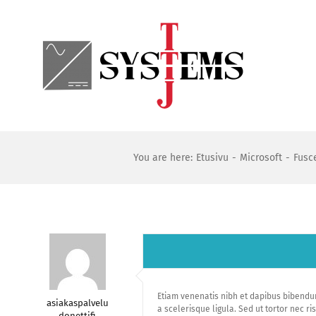
Skip
to
content
You are here:
Etusivu
Microsoft
Fusce
Etiam venenatis nibh et dapibus bibendum
asiakaspalvelu
a scelerisque ligula. Sed ut tortor nec 
donettifi