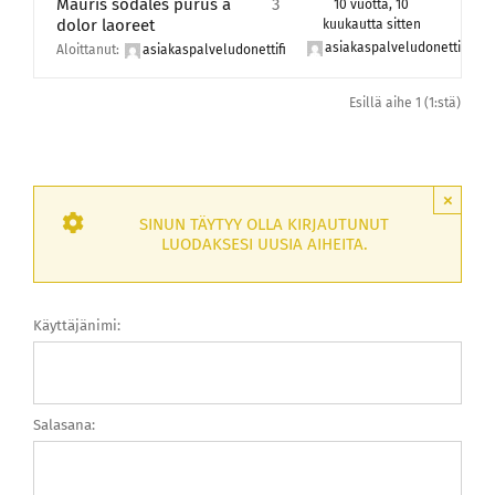
Mauris sodales purus a
3
10 vuotta, 10
dolor laoreet
kuukautta sitten
asiakaspalveludonettifi
Aloittanut:
asiakaspalveludonettifi
Esillä aihe 1 (1:stä)
×
SINUN TÄYTYY OLLA KIRJAUTUNUT
LUODAKSESI UUSIA AIHEITA.
Käyttäjänimi:
Salasana: