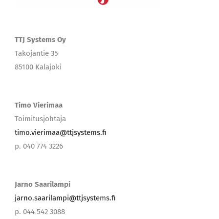
TTJ Systems Oy
Takojantie 35
85100 Kalajoki
Timo Vierimaa
Toimitusjohtaja
timo.vierimaa@ttjsystems.fi
p. 040 774 3226
Jarno Saarilampi
jarno.saarilampi@ttjsystems.fi
p. 044 542 3088