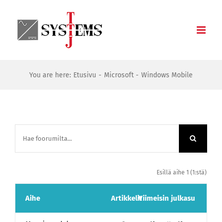
Skip
to
content
You are here:
Etusivu
Microsoft
Windows Mobile
Esillä aihe 1 (1:stä)
Aihe
Artikkelit
Viimeisin julkasu