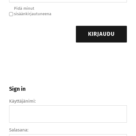
Pidä minut
sisäänkirjautuneena
KIRJAUDU
Sign in
Käyttäjänimi:
Salasana: