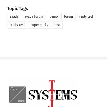
Topic Tags
avada
avada forum
demo
forum
reply test
sticky test
super sticky
test