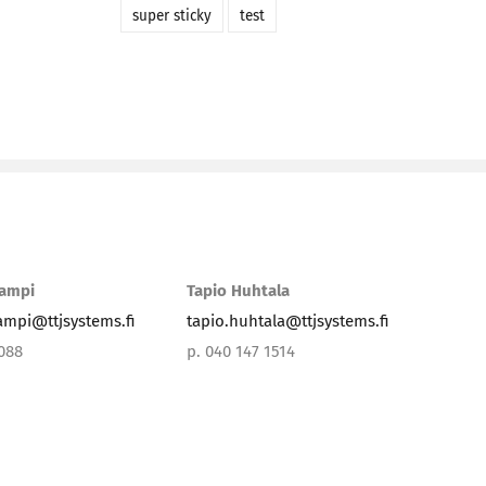
super sticky
test
lampi
Tapio Huhtala
lampi@ttjsystems.fi
tapio.huhtala@ttjsystems.fi
3088
p. 040 147 1514