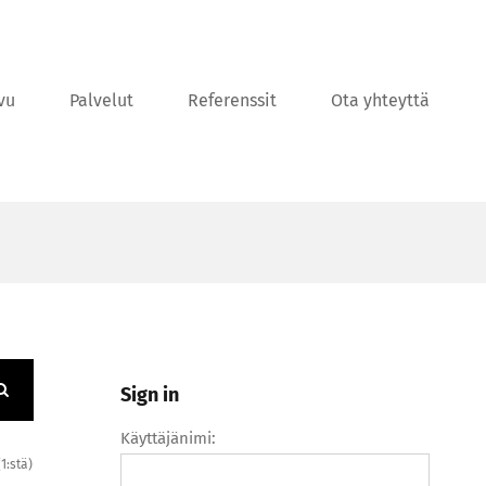
vu
Palvelut
Referenssit
Ota yhteyttä
Sign in
Käyttäjänimi:
(1:stä)