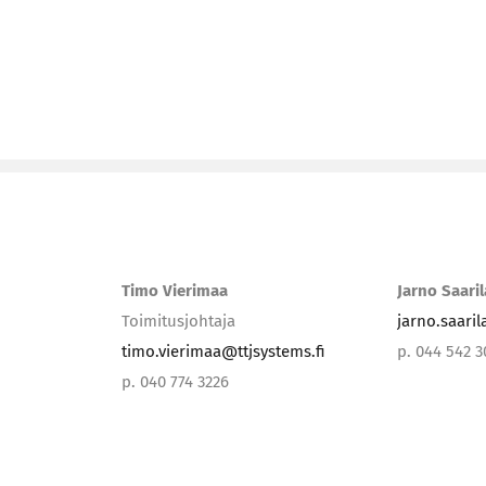
Timo Vierimaa
Jarno Saari
Toimitusjohtaja
jarno.saari
timo.vierimaa@ttjsystems.fi
p. 044 542 
p. 040 774 3226