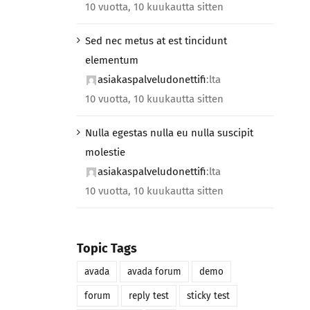
10 vuotta, 10 kuukautta sitten
Sed nec metus at est tincidunt
elementum
asiakaspalveludonettifi
:lta
10 vuotta, 10 kuukautta sitten
Nulla egestas nulla eu nulla suscipit
molestie
asiakaspalveludonettifi
:lta
10 vuotta, 10 kuukautta sitten
Topic Tags
avada
avada forum
demo
forum
reply test
sticky test