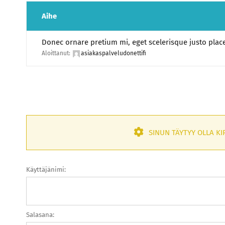
Aihe
Donec ornare pretium mi, eget scelerisque justo place
Aloittanut:
asiakaspalveludonettifi
SINUN TÄYTYY OLLA KI
Käyttäjänimi:
Salasana: