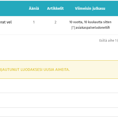
Ääniä
Artikkelit
Viimeisin julkasu
rat vel
1
2
10 vuotta, 10 kuukautta sitten
asiakaspalveludonettifi
Esillä aihe 1 
RJAUTUNUT LUODAKSESI UUSIA AIHEITA.