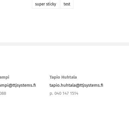
super sticky
test
lampi
Tapio Huhtala
lampi@ttjsystems.fi
tapio.huhtala@ttjsystems.fi
3088
p. 040 147 1514