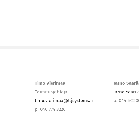
Timo Vierimaa
Jarno Saari
Toimitusjohtaja
jarno.saari
timo.vierimaa@ttjsystems.fi
p. 044 542 
p. 040 774 3226