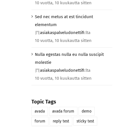
10 vuotta, 10 kuukautta sitten
Sed nec metus at est tincidunt
elementum
asiakaspalveludonettifi
:lta
10 vuotta, 10 kuukautta sitten
Nulla egestas nulla eu nulla suscipit
molestie
asiakaspalveludonettifi
:lta
10 vuotta, 10 kuukautta sitten
Topic Tags
avada
avada forum
demo
forum
reply test
sticky test