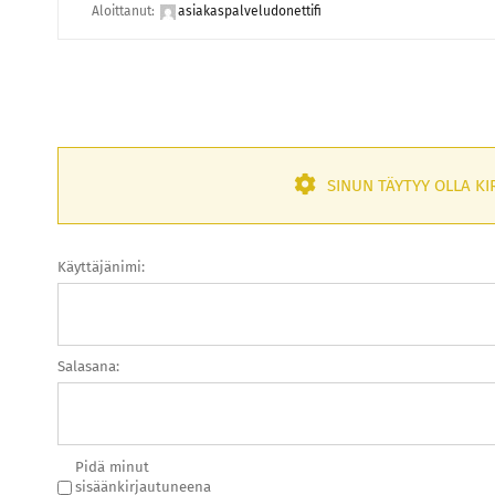
Aloittanut:
asiakaspalveludonettifi
SINUN TÄYTYY OLLA KI
Käyttäjänimi:
Salasana:
Pidä minut
sisäänkirjautuneena