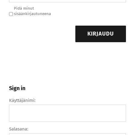
Pidä minut
sisäänkirjautuneena
KIRJAUDU
Sign in
Käyttäjänimi:
Salasana: