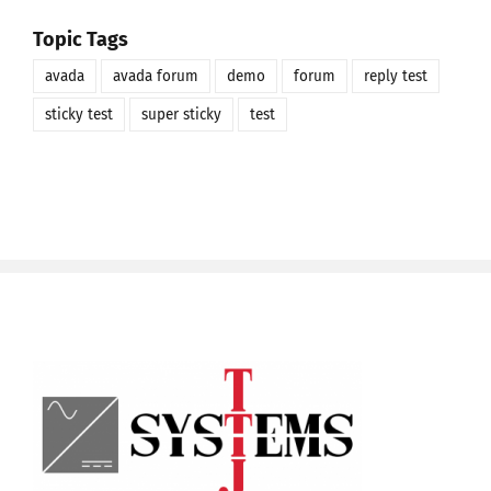
Topic Tags
avada
avada forum
demo
forum
reply test
sticky test
super sticky
test