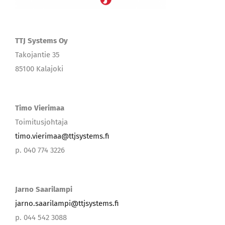
TTJ Systems Oy
Takojantie 35
85100 Kalajoki
Timo Vierimaa
Toimitusjohtaja
timo.vierimaa@ttjsystems.fi
p. 040 774 3226
Jarno Saarilampi
jarno.saarilampi@ttjsystems.fi
p. 044 542 3088