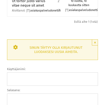
Ut tortor justo varius
2
10 vuotta, 10
vitae neque sit amet
kuukautta sitten
asiakaspalveludonettifi
Aloittanut:
asiakaspalveludonettifi
Esillä aihe 1 (1:stä)
×
SINUN TÄYTYY OLLA KIRJAUTUNUT
LUODAKSESI UUSIA AIHEITA.
Käyttäjänimi:
Salasana: