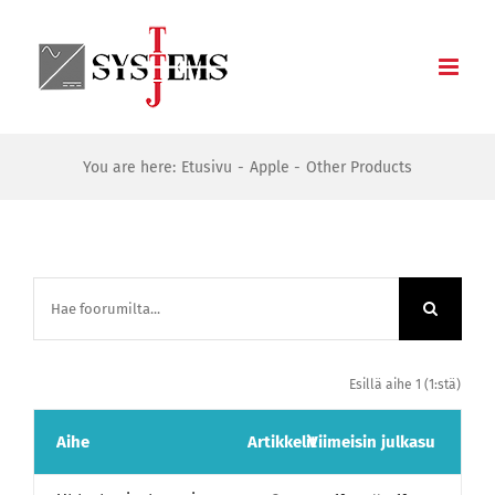
Skip
to
content
You are here:
Etusivu
Apple
Other Products
Esillä aihe 1 (1:stä)
Aihe
Artikkelit
Viimeisin julkasu