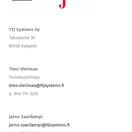
TTJ Systems Oy
Takojantie 35
85100 Kalajoki
Timo Vierimaa
Toimitusjohtaja
timo.vierimaa@ttjsystems.fi
p. 040 774 3226
Jarno Saarilampi
jarno.saarilampi@ttjsystems.fi