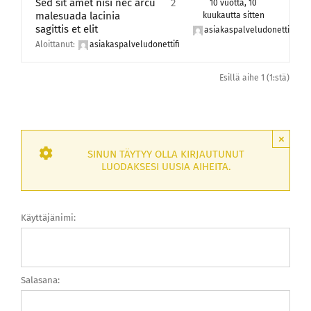
Sed sit amet nisi nec arcu
2
10 vuotta, 10
malesuada lacinia
kuukautta sitten
sagittis et elit
asiakaspalveludonettifi
Aloittanut:
asiakaspalveludonettifi
Esillä aihe 1 (1:stä)
×
SINUN TÄYTYY OLLA KIRJAUTUNUT
LUODAKSESI UUSIA AIHEITA.
Käyttäjänimi:
Salasana: