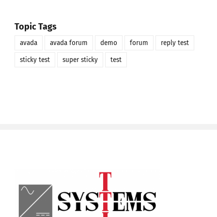
Topic Tags
avada
avada forum
demo
forum
reply test
sticky test
super sticky
test