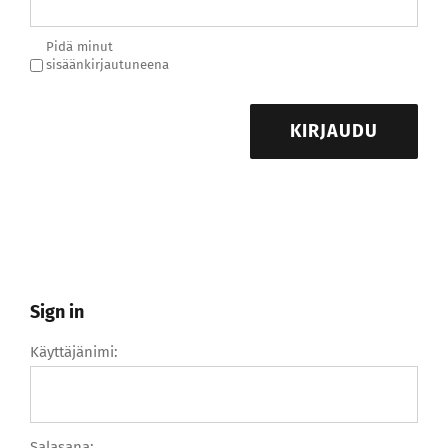
Pidä minut
sisäänkirjautuneena
KIRJAUDU
Sign in
Käyttäjänimi:
Salasana: