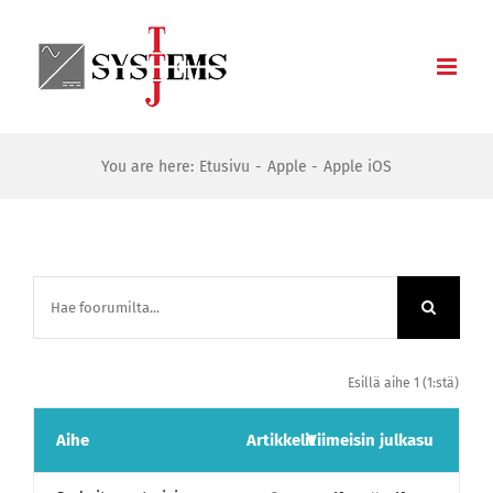
Skip
to
content
You are here:
Etusivu
Apple
Apple iOS
Esillä aihe 1 (1:stä)
Aihe
Artikkelit
Viimeisin julkasu