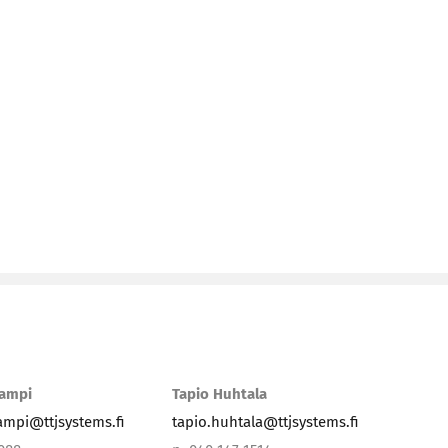
lampi
Tapio Huhtala
lampi@ttjsystems.fi
tapio.huhtala@ttjsystems.fi