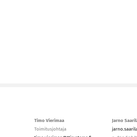
Timo Vierimaa
Jarno Saari
Toimitusjohtaja
jarno.saari