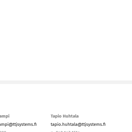
lampi
Tapio Huhtala
lampi@ttjsystems.fi
tapio.huhtala@ttjsystems.fi