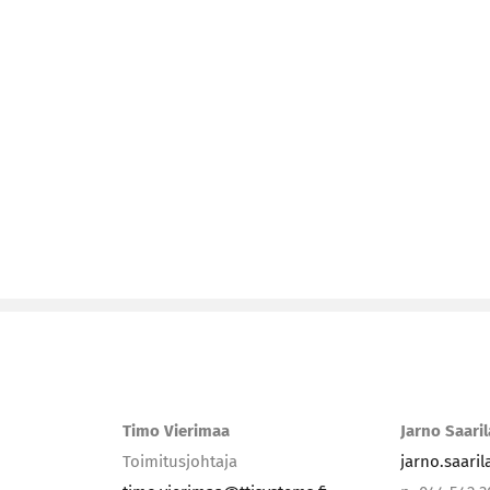
Timo Vierimaa
Jarno Saari
Toimitusjohtaja
jarno.saari