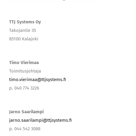
TTJ Systems Oy
Takojantie 35
85100 Kalajoki
Timo Vierimaa
Toimitusjohtaja
timo.vierimaa@ttjsystems.fi
p. 040 774 3226
Jarno Saarilampi
jarno.saarilampi@ttjsystems.fi
p. 044 542 3088