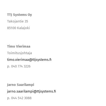
TTJ Systems Oy
Takojantie 35
85100 Kalajoki
Timo Vierimaa
Toimitusjohtaja
timo.vierimaa@ttjsystems.fi
p. 040 774 3226
Jarno Saarilampi
jarno.saarilampi@ttjsystems.fi
p. 044 542 3088