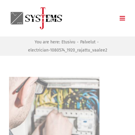
Skip
to
content
You are here:
Etusivu
Palvelut
electrician-1080574_1920_rajattu_vaalee2