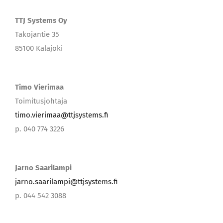
TTJ Systems Oy
Takojantie 35
85100 Kalajoki
Timo Vierimaa
Toimitusjohtaja
timo.vierimaa@ttjsystems.fi
p. 040 774 3226
Jarno Saarilampi
jarno.saarilampi@ttjsystems.fi
p. 044 542 3088