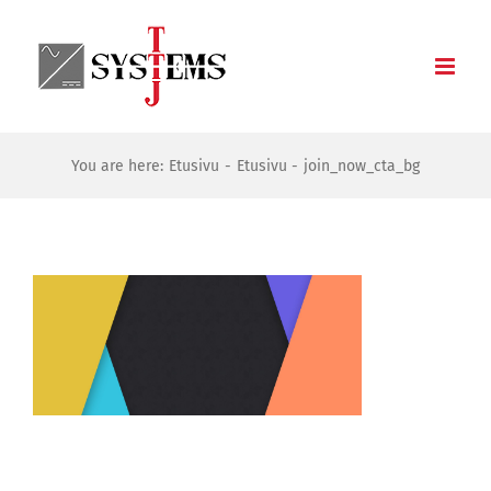
Skip
to
content
You are here:
Etusivu
Etusivu
join_now_cta_bg