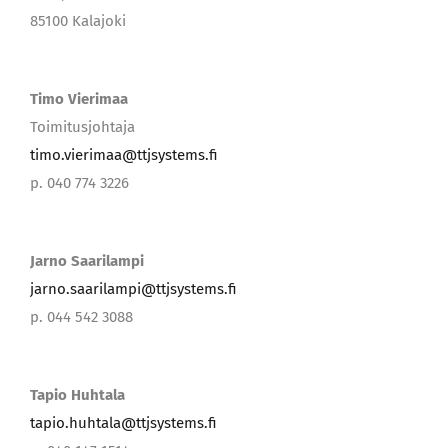
85100 Kalajoki
Timo Vierimaa
Toimitusjohtaja
timo.vierimaa@ttjsystems.fi
p. 040 774 3226
Jarno Saarilampi
jarno.saarilampi@ttjsystems.fi
p. 044 542 3088
Tapio Huhtala
tapio.huhtala@ttjsystems.fi