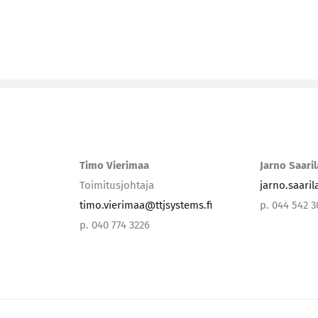
Timo Vierimaa
Jarno Saari
Toimitusjohtaja
jarno.saari
timo.vierimaa@ttjsystems.fi
p. 044 542 
p. 040 774 3226