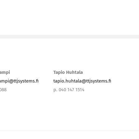
lampi
Tapio Huhtala
lampi@ttjsystems.fi
tapio.huhtala@ttjsystems.fi
3088
p. 040 147 1514