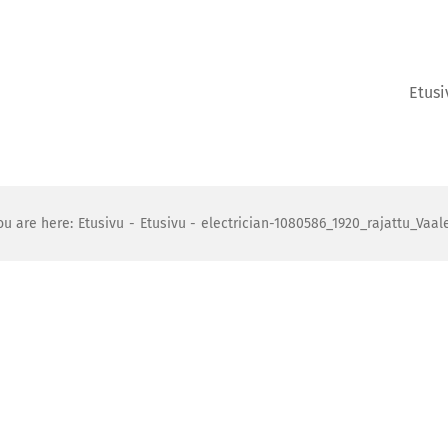
Etusi
ou are here:
Etusivu
Etusivu
electrician-1080586_1920_rajattu_Vaal