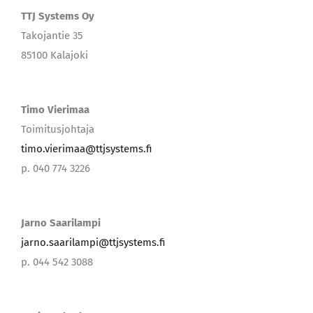
TTJ Systems Oy
Takojantie 35
85100 Kalajoki
Timo Vierimaa
Toimitusjohtaja
timo.vierimaa@ttjsystems.fi
p. 040 774 3226
Jarno Saarilampi
jarno.saarilampi@ttjsystems.fi
p. 044 542 3088