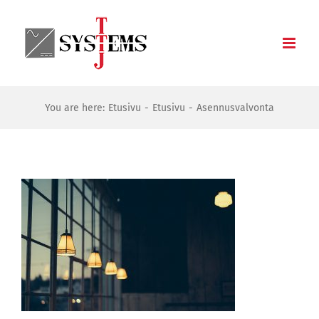
Skip
to
content
You are here:
Etusivu
Etusivu
Asennusvalvonta